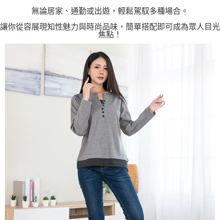
無論居家、通勤或出遊，輕鬆駕馭多種場合。
讓你從容展現知性魅力與時尚品味，簡單搭配即可成為眾人目光
焦點！