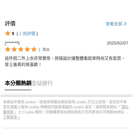
評價
查看全部
5
(
1
則評價
)
j********5
2025/02/07
|
灰2L
這件假二件上衣非常實穿，拼接設計讓整體看起來時尚又有氣質，
穿上後真的很喜歡！
本分類熱銷
全站排行
本網站中使用 cookie，欲查詢有關本網站使用 cookie 方式之詳情，及若您不希
熱門標籤
望在電腦上使用 cookie 時應如何變更電腦的 cookie 設定，請參閱本網站「
隱私
權條款
」之 Cookie 聲明。您繼續使用本網站即表示您同意本公司得按本網站使
用條款之 Cookie 聲明使用 cookie。
了解更多 >