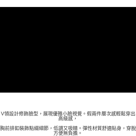
３．未成年的使用者請事先徵得法定代理人或監護人之同意方可使用
「AFTEE先享後付」，若未經同意申辦者引起之損失，本公司不負相關責
任。
４．使用「AFTEE先享後付」時，將依據個別帳號之用戶狀況，依本公司即
時審查核予不同之上限額度；若仍有額度不足之情形，本公司將視審查結果
請求用戶進行身份認證。
５．嚴禁一人註冊多個帳號或使用他人資訊註冊。若發現惡意使用之情形，
恩沛科技股份有限公司將有權停止該用戶之使用額度並採取法律行動。
V領設計修飾臉型，展現優雅小臉視覺。假兩件層次感輕鬆穿出
高級感，
胸前排釦裝飾點綴細節，低調又吸睛。彈性材質舒適貼身，穿脫
方便無負擔。