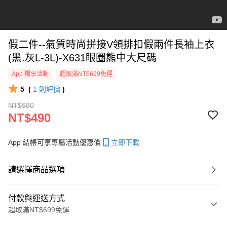
假二件--氣質時尚拼接V領排扣假兩件長袖上衣
(黑.灰L-3L)-X631眼圈熊中大尺碼
App 獨享活動
超取滿NT$699免運
5
(
1
則評價
)
NT$980
NT$490
App 結帳可享專屬活動優惠價
立即下載
請選擇商品選項
付款與運送方式
超取滿NT$699免運