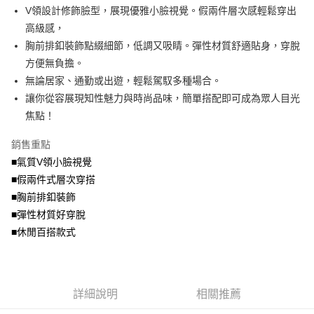
成交易。
ATM付款
AFTEE先享後付是「在收到商品之後才付款」的支付方式。 讓您購物簡單
V領設計修飾臉型，展現優雅小臉視覺。假兩件層次感輕鬆穿出
3.實際核准額度、可分期數及費用金額請依後續交易確認頁面所載為準。
便利好安心！
4.訂單成立30分鐘內，如未前往確認交易或遇審核未通過，訂單將自動取
高級感，
１．簡單：不需註冊會員、不需綁卡、不需儲值。
運送方式
消。如遇「轉專審核」未通過狀況，表示未達大哥付你分期系統評分，恕無
２．便利：只要手機號碼，簡訊認證，即可結帳。
胸前排釦裝飾點綴細節，低調又吸睛。彈性材質舒適貼身，穿脫
法說明評估內容。
３．安心：先確認商品／服務後，再付款。
全家取貨付款
方便無負擔。
【繳款方式說明】
1.分期款項不併入電信帳單，「大哥付你分期」於每月結算日後寄送繳費提
每筆NT$70，滿NT$699(含以上)免運費
無論居家、通勤或出遊，輕鬆駕馭多種場合。
【「AFTEE先享後付」結帳流程】
醒簡訊。
１．於結帳方式選擇「AFTEE先享後付」後，將跳轉至「AFTEE先享後付」
讓你從容展現知性魅力與時尚品味，簡單搭配即可成為眾人目光
2.透過簡訊連結打開帳單後，可選擇「超商條碼／台灣大直營門市／銀行轉
付款後全家取貨
結帳頁面，進行簡訊認證並確認金額後，即可完成結帳。
帳／街口支付／iPASS MONEY」等通路繳費。
焦點！
２．訂單成立數日內，您將收到繳費通知簡訊。
每筆NT$70，滿NT$699(含以上)免運費
３．收到繳費通知簡訊後14天內，點擊此簡訊中的連結，可透過四大超商／
【注意事項】
銷售重點
ATM／網路銀行／等多元方式進行付款，方視為交易完成。
7-11取貨付款
1.本服務係由「台灣大哥大股份有限公司」（以下簡稱本公司）所提供，讓
※ 請注意：結帳手續完成當下不需立刻繳費，但若您需要取消訂單，請聯絡
■氣質V領小臉視覺
用戶於交易時，得透過本服務購買商品或服務，並由商店將買賣／分期付款
每筆NT$70，滿NT$799(含以上)免運費
購買商品的店家。未經商家同意取消之訂單仍視為有效，需透過AFTEE先享
買賣價金債權讓與本公司後，依約使用本公司帳單繳交帳款。
■假兩件式層次穿搭
後付繳納相關費用。
2.基於同意付款使用「大哥付你分期」之契約關係目的，商店將以您的個人
付款後7-11取貨
※ 交易是否成功請以「AFTEE先享後付 」之結帳頁面顯示為準，若有關於
■胸前排釦裝飾
資料（包含姓名、電話或地址）提供予台灣大哥大進項蒐集、處理及利用，
是否繳費成功／繳費後需取消欲退款等相關疑問，請聯繫「AFTEE先享後付
■彈性材質好穿脫
每筆NT$70，滿NT$699(含以上)免運費
由本公司與您本人進行分期帳單所需資料之確認、核對及更正。
客戶支援中心」
https://netprotections.freshdesk.com/support/home
3.完整用戶服務條款，請詳閱以下連結：
https://oppay.tw/userRule
■休閒百搭款式
宅配
【注意事項】
１．透過由恩沛科技股份有限公司提供之「AFTEE先享後付」服務完成之交
每筆NT$100，滿NT$1,000(含以上)免運費
易，需依本服務之必要範圍內提供個人資料，並將交易相關給付款項請求債
權轉讓予恩沛科技股份有限公司。
詳細說明
相關推薦
２．關於個人資料處理事宜，請瀏覽以下網址：
https://aftee.tw/terms/#terms3