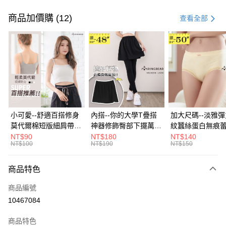
付款方式
信用卡一次付款
商品加價購 (12)
查看全部
超商取貨付款
LINE Pay
Apple Pay
街口支付
悠遊付
小可愛--舒適百搭修身
內搭--你的大學T疊搭
加大尺碼--淡雅
莫代爾棉短版細肩帶素
神器修飾臀部下擺萬用
紋蠶絲蛋白無痕
Google Pay
色背心(白.黑.灰L-2L)-
內搭裙/遮臀裙(黑2L-
角內褲(白.粉.藍.黃
NT$90
NT$180
NT$140
NT$100
NT$190
NT$150
U582眼圈熊中大尺碼
6L)-Q155眼圈熊中大
3L)-L28眼圈熊
全盈+PAY
尺碼
碼
大哥付你分期
商品特色
相關說明
商品編號
【大哥付你分期使用說明】
AFTEE先享後付
1.本服務由台灣大哥大提供，台灣大哥大用戶可立即使用無須另外申請。
10467084
2.付款方式選擇「大哥付你分期」，訂單成立後會自動跳轉到大哥付的交易
相關說明
流程，驗證手機門號後，選擇欲分期的期數、繳款截止日，確認付款後即完
商品特色
【關於「AFTEE先享後付」】