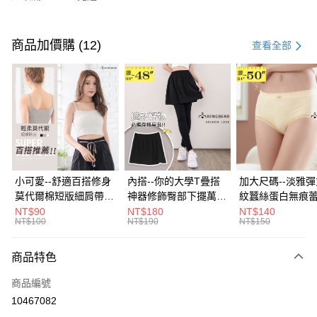
付款方式
信用卡一次付款
商品加價購 (12)
查看全部
超商取貨付款
LINE Pay
Apple Pay
街口支付
悠遊付
小可愛--舒適百搭修身
內搭--你的大學T疊搭
加大尺碼--淡雅
莫代爾棉短版細肩帶素
神器修飾臀部下擺萬用
紋蠶絲蛋白無痕
Google Pay
色背心(白.黑.灰L-2L)-
內搭裙/遮臀裙(黑2L-
角內褲(白.粉.藍.黃
NT$90
NT$180
NT$140
NT$100
NT$190
NT$150
U582眼圈熊中大尺碼
6L)-Q155眼圈熊中大
3L)-L28眼圈熊
全盈+PAY
尺碼
碼
大哥付你分期
商品特色
相關說明
商品編號
【大哥付你分期使用說明】
AFTEE先享後付
1.本服務由台灣大哥大提供，台灣大哥大用戶可立即使用無須另外申請。
10467082
2.付款方式選擇「大哥付你分期」，訂單成立後會自動跳轉到大哥付的交易
相關說明