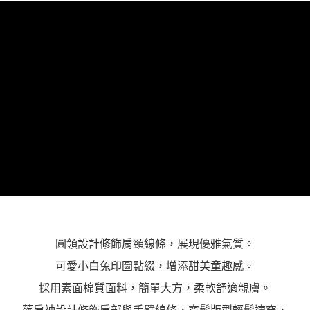
２．關於個人資料處理事宜，請瀏覽以下網址：
https://aftee.tw/terms/#terms3
３．未成年的使用者請事先徵得法定代理人或監護人之同意方可使用
「AFTEE先享後付」，若未經同意申辦者引起之損失，本公司不負相關責
任。
４．使用「AFTEE先享後付」時，將依據個別帳號之用戶狀況，依本公司即
時審查核予不同之上限額度；若仍有額度不足之情形，本公司將視審查結果
請求用戶進行身份認證。
５．嚴禁一人註冊多個帳號或使用他人資訊註冊。若發現惡意使用之情形，
恩沛科技股份有限公司將有權停止該用戶之使用額度並採取法律行動。
圓領設計修飾肩頸線條，展現優雅氣質。
可愛小白兔印圖點綴，增添甜美童趣感。
採用素面棉質面料，簡單大方，柔軟舒適親膚。