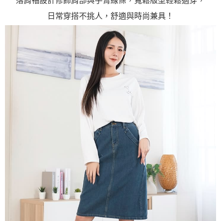
落肩袖設計修飾肩部與手臂線條，寬鬆版型輕鬆適穿，
日常穿搭不挑人，舒適與時尚兼具！