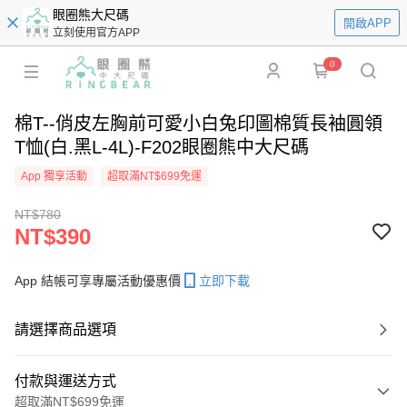
眼圈熊大尺碼
開啟APP
立刻使用官方APP
0
棉T--俏皮左胸前可愛小白兔印圖棉質長袖圓領
T恤(白.黑L-4L)-F202眼圈熊中大尺碼
App 獨享活動
超取滿NT$699免運
NT$780
NT$390
App 結帳可享專屬活動優惠價
立即下載
請選擇商品選項
付款與運送方式
超取滿NT$699免運