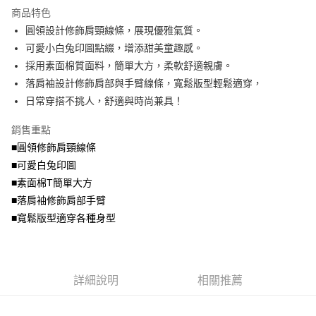
流程，驗證手機門號後，選擇欲分期的期數、繳款截止日，確認付款後即完
商品特色
【關於「AFTEE先享後付」】
成交易。
ATM付款
AFTEE先享後付是「在收到商品之後才付款」的支付方式。 讓您購物簡單
圓領設計修飾肩頸線條，展現優雅氣質。
3.實際核准額度、可分期數及費用金額請依後續交易確認頁面所載為準。
便利好安心！
4.訂單成立30分鐘內，如未前往確認交易或遇審核未通過，訂單將自動取
可愛小白兔印圖點綴，增添甜美童趣感。
１．簡單：不需註冊會員、不需綁卡、不需儲值。
運送方式
消。如遇「轉專審核」未通過狀況，表示未達大哥付你分期系統評分，恕無
２．便利：只要手機號碼，簡訊認證，即可結帳。
採用素面棉質面料，簡單大方，柔軟舒適親膚。
法說明評估內容。
３．安心：先確認商品／服務後，再付款。
全家取貨付款
落肩袖設計修飾肩部與手臂線條，寬鬆版型輕鬆適穿，
【繳款方式說明】
1.分期款項不併入電信帳單，「大哥付你分期」於每月結算日後寄送繳費提
每筆NT$70，滿NT$699(含以上)免運費
日常穿搭不挑人，舒適與時尚兼具！
【「AFTEE先享後付」結帳流程】
醒簡訊。
１．於結帳方式選擇「AFTEE先享後付」後，將跳轉至「AFTEE先享後付」
2.透過簡訊連結打開帳單後，可選擇「超商條碼／台灣大直營門市／銀行轉
付款後全家取貨
結帳頁面，進行簡訊認證並確認金額後，即可完成結帳。
銷售重點
帳／街口支付／iPASS MONEY」等通路繳費。
２．訂單成立數日內，您將收到繳費通知簡訊。
每筆NT$70，滿NT$699(含以上)免運費
■圓領修飾肩頸線條
３．收到繳費通知簡訊後14天內，點擊此簡訊中的連結，可透過四大超商／
【注意事項】
■可愛白兔印圖
ATM／網路銀行／等多元方式進行付款，方視為交易完成。
7-11取貨付款
1.本服務係由「台灣大哥大股份有限公司」（以下簡稱本公司）所提供，讓
※ 請注意：結帳手續完成當下不需立刻繳費，但若您需要取消訂單，請聯絡
■素面棉T簡單大方
用戶於交易時，得透過本服務購買商品或服務，並由商店將買賣／分期付款
每筆NT$70，滿NT$799(含以上)免運費
購買商品的店家。未經商家同意取消之訂單仍視為有效，需透過AFTEE先享
買賣價金債權讓與本公司後，依約使用本公司帳單繳交帳款。
■落肩袖修飾肩部手臂
後付繳納相關費用。
2.基於同意付款使用「大哥付你分期」之契約關係目的，商店將以您的個人
付款後7-11取貨
※ 交易是否成功請以「AFTEE先享後付 」之結帳頁面顯示為準，若有關於
■寬鬆版型適穿各種身型
資料（包含姓名、電話或地址）提供予台灣大哥大進項蒐集、處理及利用，
是否繳費成功／繳費後需取消欲退款等相關疑問，請聯繫「AFTEE先享後付
每筆NT$70，滿NT$699(含以上)免運費
由本公司與您本人進行分期帳單所需資料之確認、核對及更正。
客戶支援中心」
https://netprotections.freshdesk.com/support/home
3.完整用戶服務條款，請詳閱以下連結：
https://oppay.tw/userRule
宅配
【注意事項】
詳細說明
相關推薦
１．透過由恩沛科技股份有限公司提供之「AFTEE先享後付」服務完成之交
每筆NT$100，滿NT$1,000(含以上)免運費
易，需依本服務之必要範圍內提供個人資料，並將交易相關給付款項請求債
權轉讓予恩沛科技股份有限公司。