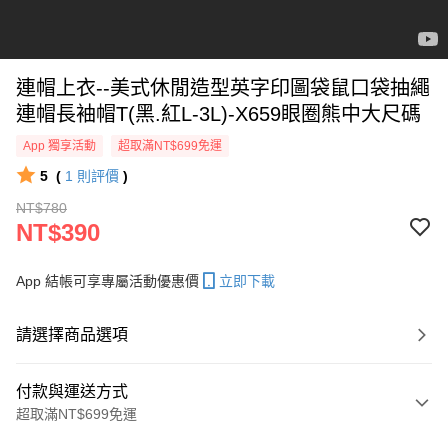
連帽上衣--美式休閒造型英字印圖袋鼠口袋抽繩
連帽長袖帽T(黑.紅L-3L)-X659眼圈熊中大尺碼
App 獨享活動
超取滿NT$699免運
5
(
1
則評價
)
NT$780
NT$390
App 結帳可享專屬活動優惠價
立即下載
請選擇商品選項
付款與運送方式
超取滿NT$699免運