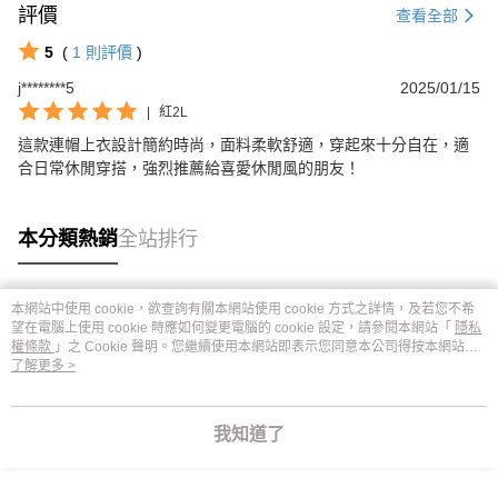
評價
查看全部
5
(
1
則評價
)
j********5
2025/01/15
|
紅2L
這款連帽上衣設計簡約時尚，面料柔軟舒適，穿起來十分自在，適
合日常休閒穿搭，強烈推薦給喜愛休閒風的朋友！
本分類熱銷
全站排行
本網站中使用 cookie，欲查詢有關本網站使用 cookie 方式之詳情，及若您不希
熱門標籤
望在電腦上使用 cookie 時應如何變更電腦的 cookie 設定，請參閱本網站「
隱私
權條款
」之 Cookie 聲明。您繼續使用本網站即表示您同意本公司得按本網站使
用條款之 Cookie 聲明使用 cookie。
了解更多 >
我知道了