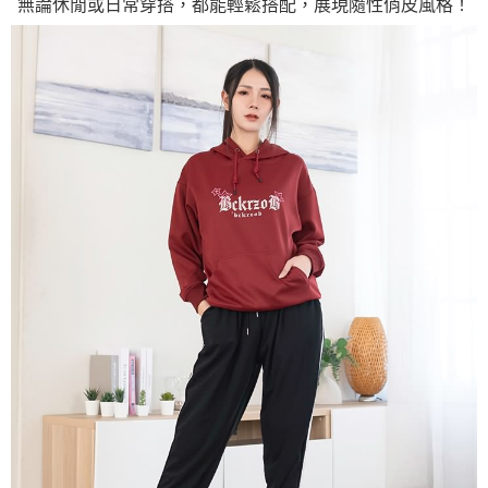
無論休閒或日常穿搭，都能輕鬆搭配，展現隨性俏皮風格！