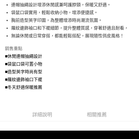
成交易。
ATM付款
AFTEE先享後付是「在收到商品之後才付款」的支付方式。 讓您購物簡單
連帽抽繩設計增添休閒感兼呵護脖頸，保暖又舒適。
3.實際核准額度、可分期數及費用金額請依後續交易確認頁面所載為準。
便利好安心！
4.訂單成立30分鐘內，如未前往確認交易或遇審核未通過，訂單將自動取
袋鼠口袋實用，輕鬆收納小物，增添便捷感。
１．簡單：不需註冊會員、不需綁卡、不需儲值。
運送方式
消。如遇「轉專審核」未通過狀況，表示未達大哥付你分期系統評分，恕無
２．便利：只要手機號碼，簡訊認證，即可結帳。
胸前造型英字印圖，為整體增添時尚潮流氛圍。
法說明評估內容。
３．安心：先確認商品／服務後，再付款。
全家取貨付款
羅紋邊飾袖口和下襬細節，提升整體質感，穿著舒適且耐看，
【繳款方式說明】
1.分期款項不併入電信帳單，「大哥付你分期」於每月結算日後寄送繳費提
每筆NT$70，滿NT$699(含以上)免運費
無論休閒或日常穿搭，都能輕鬆搭配，展現隨性俏皮風格！
【「AFTEE先享後付」結帳流程】
醒簡訊。
１．於結帳方式選擇「AFTEE先享後付」後，將跳轉至「AFTEE先享後付」
2.透過簡訊連結打開帳單後，可選擇「超商條碼／台灣大直營門市／銀行轉
付款後全家取貨
結帳頁面，進行簡訊認證並確認金額後，即可完成結帳。
銷售重點
帳／街口支付／iPASS MONEY」等通路繳費。
２．訂單成立數日內，您將收到繳費通知簡訊。
每筆NT$70，滿NT$699(含以上)免運費
■休閒連帽抽繩設計
３．收到繳費通知簡訊後14天內，點擊此簡訊中的連結，可透過四大超商／
【注意事項】
■袋鼠口袋可置小物
ATM／網路銀行／等多元方式進行付款，方視為交易完成。
7-11取貨付款
1.本服務係由「台灣大哥大股份有限公司」（以下簡稱本公司）所提供，讓
※ 請注意：結帳手續完成當下不需立刻繳費，但若您需要取消訂單，請聯絡
■造型英字時尚有型
用戶於交易時，得透過本服務購買商品或服務，並由商店將買賣／分期付款
每筆NT$70，滿NT$799(含以上)免運費
購買商品的店家。未經商家同意取消之訂單仍視為有效，需透過AFTEE先享
買賣價金債權讓與本公司後，依約使用本公司帳單繳交帳款。
■羅紋邊飾袖口下襬
後付繳納相關費用。
2.基於同意付款使用「大哥付你分期」之契約關係目的，商店將以您的個人
付款後7-11取貨
※ 交易是否成功請以「AFTEE先享後付 」之結帳頁面顯示為準，若有關於
■冬天舒適保暖推薦
資料（包含姓名、電話或地址）提供予台灣大哥大進項蒐集、處理及利用，
是否繳費成功／繳費後需取消欲退款等相關疑問，請聯繫「AFTEE先享後付
每筆NT$70，滿NT$699(含以上)免運費
由本公司與您本人進行分期帳單所需資料之確認、核對及更正。
客戶支援中心」
https://netprotections.freshdesk.com/support/home
3.完整用戶服務條款，請詳閱以下連結：
https://oppay.tw/userRule
宅配
【注意事項】
詳細說明
相關推薦
１．透過由恩沛科技股份有限公司提供之「AFTEE先享後付」服務完成之交
每筆NT$100，滿NT$1,000(含以上)免運費
易，需依本服務之必要範圍內提供個人資料，並將交易相關給付款項請求債
權轉讓予恩沛科技股份有限公司。
２．關於個人資料處理事宜，請瀏覽以下網址：
https://aftee.tw/terms/#terms3