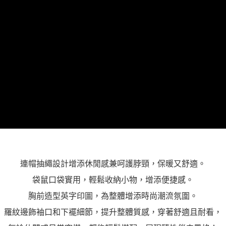
３．未成年的使用者請事先徵得法定代理人或監護人之同意方可使用
「AFTEE先享後付」，若未經同意申辦者引起之損失，本公司不負相關責
任。
４．使用「AFTEE先享後付」時，將依據個別帳號之用戶狀況，依本公司即
時審查核予不同之上限額度；若仍有額度不足之情形，本公司將視審查結果
請求用戶進行身份認證。
５．嚴禁一人註冊多個帳號或使用他人資訊註冊。若發現惡意使用之情形，
恩沛科技股份有限公司將有權停止該用戶之使用額度並採取法律行動。
連帽抽繩設計增添休閒感兼呵護脖頸，保暖又舒適。
袋鼠口袋實用，輕鬆收納小物，增添便捷感。
胸前造型英字印圖，為整體增添時尚潮流氛圍。
羅紋邊飾袖口和下襬細節，提升整體質感，穿著舒適且耐看，