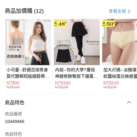
付款方式
信用卡一次付款
商品加價購 (12)
查看全部
超商取貨付款
LINE Pay
Apple Pay
街口支付
悠遊付
小可愛--舒適百搭修身
內搭--你的大學T疊搭
加大尺碼--淡雅
莫代爾棉短版細肩帶素
神器修飾臀部下擺萬用
紋蠶絲蛋白無痕
Google Pay
色背心(白.黑.灰L-2L)-
內搭裙/遮臀裙(黑2L-
角內褲(白.粉.藍.黃
NT$90
NT$180
NT$140
NT$100
NT$190
NT$150
U582眼圈熊中大尺碼
6L)-Q155眼圈熊中大
3L)-L28眼圈熊
全盈+PAY
尺碼
碼
大哥付你分期
商品特色
相關說明
商品編號
【大哥付你分期使用說明】
AFTEE先享後付
1.本服務由台灣大哥大提供，台灣大哥大用戶可立即使用無須另外申請。
10449466
2.付款方式選擇「大哥付你分期」，訂單成立後會自動跳轉到大哥付的交易
相關說明
流程，驗證手機門號後，選擇欲分期的期數、繳款截止日，確認付款後即完
商品特色
【關於「AFTEE先享後付」】