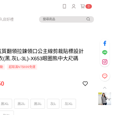
0
入店好禮
-氣質翻領拉鍊領口公主線剪裁貼標設計
(黑.灰L-3L)-X653眼圈熊中大尺碼
活動
超取滿NT$699免運
50
黑XL
黑2L
黑3L
灰L
灰XL