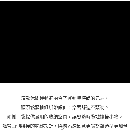
「AFTEE先享後付」，若未經同意申辦者引起之損失，本公司不負相關責
任。
４．使用「AFTEE先享後付」時，將依據個別帳號之用戶狀況，依本公司即
時審查核予不同之上限額度；若仍有額度不足之情形，本公司將視審查結果
請求用戶進行身份認證。
５．嚴禁一人註冊多個帳號或使用他人資訊註冊。若發現惡意使用之情形，
恩沛科技股份有限公司將有權停止該用戶之使用額度並採取法律行動。
這款休閒運動褲融合了運動與時尚的元素，
腰頭鬆緊抽繩綁帶設計，穿著舒適不緊勒。
兩側口袋提供實用的收納空間，讓您隨時隨地攜帶小物。
褲管兩側拼接的網紗設計，除增添透氣感更讓整體造型更加俐