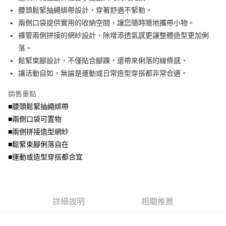
便利好安心！
4.訂單成立30分鐘內，如未前往確認交易或遇審核未通過，訂單將自動取
腰頭鬆緊抽繩綁帶設計，穿著舒適不緊勒。
１．簡單：不需註冊會員、不需綁卡、不需儲值。
運送方式
消。如遇「轉專審核」未通過狀況，表示未達大哥付你分期系統評分，恕無
２．便利：只要手機號碼，簡訊認證，即可結帳。
兩側口袋提供實用的收納空間，讓您隨時隨地攜帶小物。
法說明評估內容。
３．安心：先確認商品／服務後，再付款。
全家取貨付款
褲管兩側拼接的網紗設計，除增添透氣感更讓整體造型更加俐
【繳款方式說明】
1.分期款項不併入電信帳單，「大哥付你分期」於每月結算日後寄送繳費提
每筆NT$70，滿NT$699(含以上)免運費
落。
【「AFTEE先享後付」結帳流程】
醒簡訊。
１．於結帳方式選擇「AFTEE先享後付」後，將跳轉至「AFTEE先享後付」
鬆緊束腳設計，不僅貼合腳踝，還帶來俐落的線條感，
2.透過簡訊連結打開帳單後，可選擇「超商條碼／台灣大直營門市／銀行轉
付款後全家取貨
結帳頁面，進行簡訊認證並確認金額後，即可完成結帳。
帳／街口支付／iPASS MONEY」等通路繳費。
讓活動自如，無論是運動或日常造型穿搭都非常合適。
２．訂單成立數日內，您將收到繳費通知簡訊。
每筆NT$70，滿NT$699(含以上)免運費
３．收到繳費通知簡訊後14天內，點擊此簡訊中的連結，可透過四大超商／
【注意事項】
銷售重點
ATM／網路銀行／等多元方式進行付款，方視為交易完成。
7-11取貨付款
1.本服務係由「台灣大哥大股份有限公司」（以下簡稱本公司）所提供，讓
※ 請注意：結帳手續完成當下不需立刻繳費，但若您需要取消訂單，請聯絡
■腰頭鬆緊抽繩綁帶
用戶於交易時，得透過本服務購買商品或服務，並由商店將買賣／分期付款
每筆NT$70，滿NT$799(含以上)免運費
購買商品的店家。未經商家同意取消之訂單仍視為有效，需透過AFTEE先享
買賣價金債權讓與本公司後，依約使用本公司帳單繳交帳款。
■兩側口袋可置物
後付繳納相關費用。
2.基於同意付款使用「大哥付你分期」之契約關係目的，商店將以您的個人
付款後7-11取貨
※ 交易是否成功請以「AFTEE先享後付 」之結帳頁面顯示為準，若有關於
■兩側拼接造型網紗
資料（包含姓名、電話或地址）提供予台灣大哥大進項蒐集、處理及利用，
是否繳費成功／繳費後需取消欲退款等相關疑問，請聯繫「AFTEE先享後付
■鬆緊束腳俐落自在
每筆NT$70，滿NT$699(含以上)免運費
由本公司與您本人進行分期帳單所需資料之確認、核對及更正。
客戶支援中心」
https://netprotections.freshdesk.com/support/home
3.完整用戶服務條款，請詳閱以下連結：
https://oppay.tw/userRule
■運動或造型穿搭都合宜
宅配
【注意事項】
１．透過由恩沛科技股份有限公司提供之「AFTEE先享後付」服務完成之交
每筆NT$100，滿NT$1,000(含以上)免運費
易，需依本服務之必要範圍內提供個人資料，並將交易相關給付款項請求債
權轉讓予恩沛科技股份有限公司。
詳細說明
相關推薦
２．關於個人資料處理事宜，請瀏覽以下網址：
https://aftee.tw/terms/#terms3
３．未成年的使用者請事先徵得法定代理人或監護人之同意方可使用