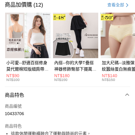
信用卡一次付款
商品加價購 (12)
查看全部
超商取貨付款
LINE Pay
Apple Pay
街口支付
悠遊付
小可愛--舒適百搭修身
內搭--你的大學T疊搭
加大尺碼--淡雅
莫代爾棉短版細肩帶素
神器修飾臀部下擺萬用
紋蠶絲蛋白無痕
Google Pay
色背心(白.黑.灰L-2L)-
內搭裙/遮臀裙(黑2L-
角內褲(白.粉.藍.黃
NT$90
NT$180
NT$140
NT$100
NT$190
NT$150
U582眼圈熊中大尺碼
6L)-Q155眼圈熊中大
3L)-L28眼圈熊
全盈+PAY
尺碼
碼
大哥付你分期
商品特色
相關說明
商品編號
【大哥付你分期使用說明】
AFTEE先享後付
1.本服務由台灣大哥大提供，台灣大哥大用戶可立即使用無須另外申請。
10433706
2.付款方式選擇「大哥付你分期」，訂單成立後會自動跳轉到大哥付的交易
相關說明
流程，驗證手機門號後，選擇欲分期的期數、繳款截止日，確認付款後即完
商品特色
【關於「AFTEE先享後付」】
成交易。
ATM付款
AFTEE先享後付是「在收到商品之後才付款」的支付方式。 讓您購物簡單
這款休閒運動褲融合了運動與時尚的元素，
3.實際核准額度、可分期數及費用金額請依後續交易確認頁面所載為準。