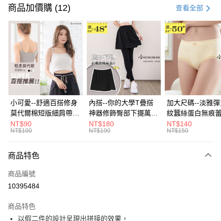
信用卡一次付款
商品加價購 (12)
查看全部
超商取貨付款
LINE Pay
Apple Pay
街口支付
悠遊付
小可愛--舒適百搭修身
內搭--你的大學T疊搭
加大尺碼--淡雅
莫代爾棉短版細肩帶素
神器修飾臀部下擺萬用
紋蠶絲蛋白無痕
Google Pay
色背心(白.黑.灰L-2L)-
內搭裙/遮臀裙(黑2L-
角內褲(白.粉.藍.黃
NT$90
NT$180
NT$140
NT$100
NT$190
NT$150
U582眼圈熊中大尺碼
6L)-Q155眼圈熊中大
3L)-L28眼圈熊
全盈+PAY
尺碼
碼
大哥付你分期
商品特色
相關說明
商品編號
【大哥付你分期使用說明】
AFTEE先享後付
1.本服務由台灣大哥大提供，台灣大哥大用戶可立即使用無須另外申請。
10395484
2.付款方式選擇「大哥付你分期」，訂單成立後會自動跳轉到大哥付的交易
相關說明
流程，驗證手機門號後，選擇欲分期的期數、繳款截止日，確認付款後即完
商品特色
【關於「AFTEE先享後付」】
成交易。
ATM付款
AFTEE先享後付是「在收到商品之後才付款」的支付方式。 讓您購物簡單
以假二件的設計呈現出拼接的效果，
3.實際核准額度、可分期數及費用金額請依後續交易確認頁面所載為準。