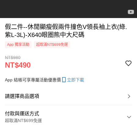
假二件--休閒顯瘦假兩件撞色V領長袖上衣(綠.
紫L-3L)-X640眼圈熊中大尺碼
App 獨享活動
超取滿NT$699免運
NT$980
NT$490
App 結帳可享專屬活動優惠價
立即下載
請選擇商品選項
付款與運送方式
超取滿NT$699免運
付款方式