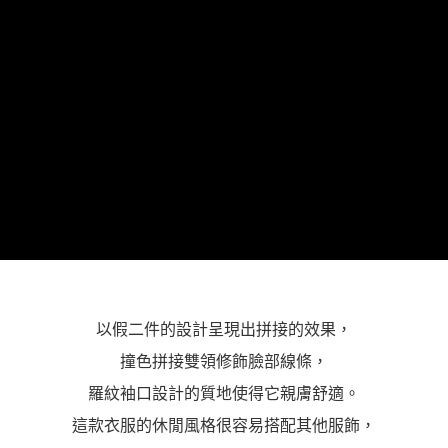
「AFTEE先享後付」，若未經同意申辦者引起之損失，本公司不負相關責
任。
４．使用「AFTEE先享後付」時，將依據個別帳號之用戶狀況，依本公司即
時審查核予不同之上限額度；若仍有額度不足之情形，本公司將視審查結果
請求用戶進行身份認證。
５．嚴禁一人註冊多個帳號或使用他人資訊註冊。若發現惡意使用之情形，
恩沛科技股份有限公司將有權停止該用戶之使用額度並採取法律行動。
以假二件的設計呈現出拼接的效果，
撞色拼接雙領修飾臉部線條，
羅紋袖口設計的質地使得它親膚舒適。
這款衣服的休閒風格很容易搭配其他服飾，