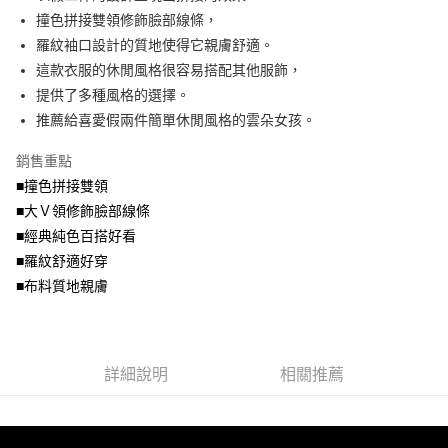
便利好安心！
4.訂單成立30分鐘內，如未前往確認交易或遇審核未通過，訂單將自動取
撞色拼接雙領修飾臉部線條，
１．簡單：不需註冊會員、不需綁卡、不需儲值。
運送方式
消。如遇「轉專審核」未通過狀況，表示未達大哥付你分期系統評分，恕無
２．便利：只要手機號碼，簡訊認證，即可結帳。
羅紋袖口設計的質地使得它親膚舒適。
法說明評估內容。
３．安心：先確認商品／服務後，再付款。
全家取貨付款
這款衣服的休閒風格很容易搭配其他服飾，
【繳款方式說明】
1.分期款項不併入電信帳單，「大哥付你分期」於每月結算日後寄送繳費提
每筆NT$70，滿NT$699(含以上)免運費
提供了多種風格的選擇。
【「AFTEE先享後付」結帳流程】
醒簡訊。
１．於結帳方式選擇「AFTEE先享後付」後，將跳轉至「AFTEE先享後付」
推薦給喜愛假兩件簡單休閒風格的雲朵女孩。
2.透過簡訊連結打開帳單後，可選擇「超商條碼／台灣大直營門市／銀行轉
付款後全家取貨
結帳頁面，進行簡訊認證並確認金額後，即可完成結帳。
帳／街口支付／iPASS MONEY」等通路繳費。
２．訂單成立數日內，您將收到繳費通知簡訊。
每筆NT$70，滿NT$699(含以上)免運費
銷售重點
３．收到繳費通知簡訊後14天內，點擊此簡訊中的連結，可透過四大超商／
【注意事項】
■撞色拼接雙領
ATM／網路銀行／等多元方式進行付款，方視為交易完成。
7-11取貨付款
1.本服務係由「台灣大哥大股份有限公司」（以下簡稱本公司）所提供，讓
※ 請注意：結帳手續完成當下不需立刻繳費，但若您需要取消訂單，請聯絡
■大Ｖ領修飾臉部線條
用戶於交易時，得透過本服務購買商品或服務，並由商店將買賣／分期付款
每筆NT$70，滿NT$799(含以上)免運費
購買商品的店家。未經商家同意取消之訂單仍視為有效，需透過AFTEE先享
買賣價金債權讓與本公司後，依約使用本公司帳單繳交帳款。
■經典純色百搭好看
後付繳納相關費用。
2.基於同意付款使用「大哥付你分期」之契約關係目的，商店將以您的個人
付款後7-11取貨
※ 交易是否成功請以「AFTEE先享後付 」之結帳頁面顯示為準，若有關於
■羅紋舒適好穿
資料（包含姓名、電話或地址）提供予台灣大哥大進項蒐集、處理及利用，
是否繳費成功／繳費後需取消欲退款等相關疑問，請聯繫「AFTEE先享後付
■布料質地親膚
每筆NT$70，滿NT$699(含以上)免運費
由本公司與您本人進行分期帳單所需資料之確認、核對及更正。
客戶支援中心」
https://netprotections.freshdesk.com/support/home
3.完整用戶服務條款，請詳閱以下連結：
https://oppay.tw/userRule
宅配
【注意事項】
１．透過由恩沛科技股份有限公司提供之「AFTEE先享後付」服務完成之交
每筆NT$100，滿NT$1,000(含以上)免運費
易，需依本服務之必要範圍內提供個人資料，並將交易相關給付款項請求債
詳細說明
相關推薦
權轉讓予恩沛科技股份有限公司。
２．關於個人資料處理事宜，請瀏覽以下網址：
https://aftee.tw/terms/#terms3
３．未成年的使用者請事先徵得法定代理人或監護人之同意方可使用