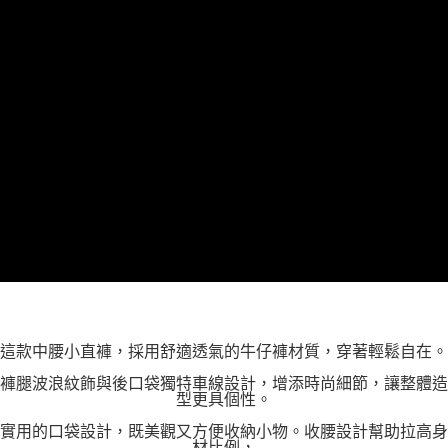
３．未成年的使用者請事先徵得法定代理人或監護人之同意方可使用
「AFTEE先享後付」，若未經同意申辦者引起之損失，本公司不負相關責
任。
４．使用「AFTEE先享後付」時，將依據個別帳號之用戶狀況，依本公司即
時審查核予不同之上限額度；若仍有額度不足之情形，本公司將視審查結果
請求用戶進行身份認證。
５．嚴禁一人註冊多個帳號或使用他人資訊註冊。若發現惡意使用之情形，
恩沛科技股份有限公司將有權停止該用戶之使用額度並採取法律行動。
這款中腰小直褲，採用舒適透氣的牛仔褲材質，穿著輕鬆自在。
褲腿波浪紋飾與後口袋獨特車線設計，增添時尚細節，讓整體造
型更具個性。
實用的口袋設計，既美觀又方便收納小物。收腰設計幫助拉高身
材比例，