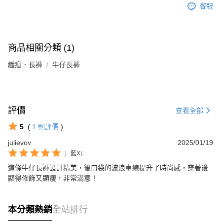
客服
商品相關分類 (1)
纖瘦．長褲
牛仔長褲
評價
查看全部
5
(
1
則評價
)
julievov
2025/01/19
|
藍XL
這條牛仔長褲設計精美，後口袋的波浪車線提升了時尚感，穿著後
顯得修飾又顯瘦，非常滿意！
本分類熱銷
全站排行