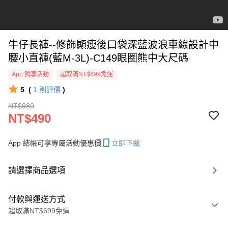
牛仔長褲--修飾顯瘦後口袋深藍波浪車線設計中
腰小直褲(藍M-3L)-C149眼圈熊中大尺碼
App 獨享活動
超取滿NT$699免運
5
(
1
則評價
)
NT$980
NT$490
App 結帳可享專屬活動優惠價
立即下載
請選擇商品選項
付款與運送方式
超取滿NT$699免運