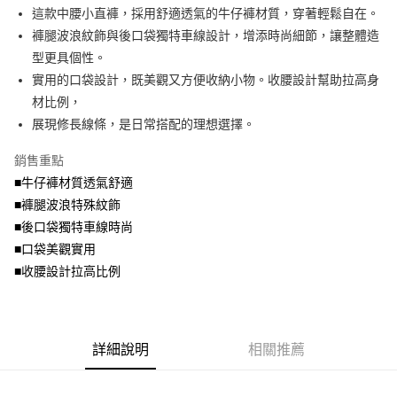
成交易。
ATM付款
AFTEE先享後付是「在收到商品之後才付款」的支付方式。 讓您購物簡單
這款中腰小直褲，採用舒適透氣的牛仔褲材質，穿著輕鬆自在。
3.實際核准額度、可分期數及費用金額請依後續交易確認頁面所載為準。
便利好安心！
4.訂單成立30分鐘內，如未前往確認交易或遇審核未通過，訂單將自動取
褲腿波浪紋飾與後口袋獨特車線設計，增添時尚細節，讓整體造
１．簡單：不需註冊會員、不需綁卡、不需儲值。
運送方式
消。如遇「轉專審核」未通過狀況，表示未達大哥付你分期系統評分，恕無
２．便利：只要手機號碼，簡訊認證，即可結帳。
型更具個性。
法說明評估內容。
３．安心：先確認商品／服務後，再付款。
全家取貨付款
實用的口袋設計，既美觀又方便收納小物。收腰設計幫助拉高身
【繳款方式說明】
1.分期款項不併入電信帳單，「大哥付你分期」於每月結算日後寄送繳費提
每筆NT$70，滿NT$699(含以上)免運費
材比例，
【「AFTEE先享後付」結帳流程】
醒簡訊。
１．於結帳方式選擇「AFTEE先享後付」後，將跳轉至「AFTEE先享後付」
展現修長線條，是日常搭配的理想選擇。
2.透過簡訊連結打開帳單後，可選擇「超商條碼／台灣大直營門市／銀行轉
付款後全家取貨
結帳頁面，進行簡訊認證並確認金額後，即可完成結帳。
帳／街口支付／iPASS MONEY」等通路繳費。
２．訂單成立數日內，您將收到繳費通知簡訊。
每筆NT$70，滿NT$699(含以上)免運費
銷售重點
３．收到繳費通知簡訊後14天內，點擊此簡訊中的連結，可透過四大超商／
【注意事項】
■牛仔褲材質透氣舒適
ATM／網路銀行／等多元方式進行付款，方視為交易完成。
7-11取貨付款
1.本服務係由「台灣大哥大股份有限公司」（以下簡稱本公司）所提供，讓
※ 請注意：結帳手續完成當下不需立刻繳費，但若您需要取消訂單，請聯絡
■褲腿波浪特殊紋飾
用戶於交易時，得透過本服務購買商品或服務，並由商店將買賣／分期付款
每筆NT$70，滿NT$799(含以上)免運費
購買商品的店家。未經商家同意取消之訂單仍視為有效，需透過AFTEE先享
買賣價金債權讓與本公司後，依約使用本公司帳單繳交帳款。
■後口袋獨特車線時尚
後付繳納相關費用。
2.基於同意付款使用「大哥付你分期」之契約關係目的，商店將以您的個人
付款後7-11取貨
※ 交易是否成功請以「AFTEE先享後付 」之結帳頁面顯示為準，若有關於
■口袋美觀實用
資料（包含姓名、電話或地址）提供予台灣大哥大進項蒐集、處理及利用，
是否繳費成功／繳費後需取消欲退款等相關疑問，請聯繫「AFTEE先享後付
■收腰設計拉高比例
每筆NT$70，滿NT$699(含以上)免運費
由本公司與您本人進行分期帳單所需資料之確認、核對及更正。
客戶支援中心」
https://netprotections.freshdesk.com/support/home
3.完整用戶服務條款，請詳閱以下連結：
https://oppay.tw/userRule
宅配
【注意事項】
１．透過由恩沛科技股份有限公司提供之「AFTEE先享後付」服務完成之交
每筆NT$100，滿NT$1,000(含以上)免運費
易，需依本服務之必要範圍內提供個人資料，並將交易相關給付款項請求債
詳細說明
相關推薦
權轉讓予恩沛科技股份有限公司。
２．關於個人資料處理事宜，請瀏覽以下網址：
https://aftee.tw/terms/#terms3