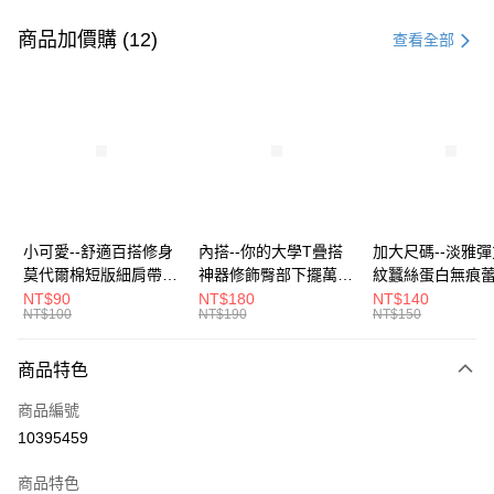
付款方式
信用卡一次付款
商品加價購 (12)
查看全部
超商取貨付款
LINE Pay
Apple Pay
街口支付
悠遊付
小可愛--舒適百搭修身
內搭--你的大學T疊搭
加大尺碼--淡雅
莫代爾棉短版細肩帶素
神器修飾臀部下擺萬用
紋蠶絲蛋白無痕
Google Pay
色背心(白.黑.灰L-2L)-
內搭裙/遮臀裙(黑2L-
角內褲(白.粉.藍.黃
NT$90
NT$180
NT$140
NT$100
NT$190
NT$150
U582眼圈熊中大尺碼
6L)-Q155眼圈熊中大
3L)-L28眼圈熊
全盈+PAY
尺碼
碼
大哥付你分期
商品特色
相關說明
商品編號
【大哥付你分期使用說明】
AFTEE先享後付
1.本服務由台灣大哥大提供，台灣大哥大用戶可立即使用無須另外申請。
10395459
2.付款方式選擇「大哥付你分期」，訂單成立後會自動跳轉到大哥付的交易
相關說明
流程，驗證手機門號後，選擇欲分期的期數、繳款截止日，確認付款後即完
商品特色
【關於「AFTEE先享後付」】