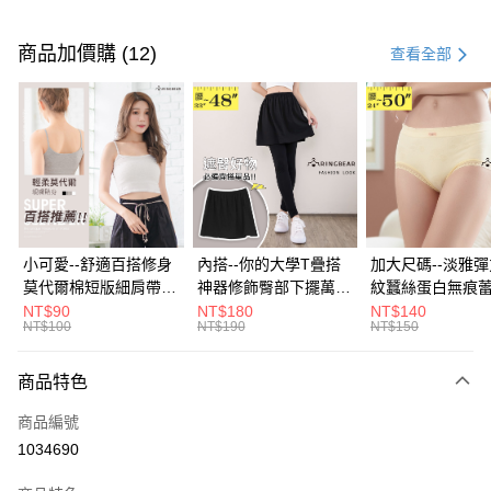
付款方式
信用卡一次付款
商品加價購 (12)
查看全部
超商取貨付款
LINE Pay
Apple Pay
街口支付
悠遊付
小可愛--舒適百搭修身
內搭--你的大學T疊搭
加大尺碼--淡雅
莫代爾棉短版細肩帶素
神器修飾臀部下擺萬用
紋蠶絲蛋白無痕
Google Pay
色背心(白.黑.灰L-2L)-
內搭裙/遮臀裙(黑2L-
角內褲(白.粉.藍.黃
NT$90
NT$180
NT$140
NT$100
NT$190
NT$150
U582眼圈熊中大尺碼
6L)-Q155眼圈熊中大
3L)-L28眼圈熊
全盈+PAY
尺碼
碼
大哥付你分期
商品特色
相關說明
商品編號
【大哥付你分期使用說明】
AFTEE先享後付
1.本服務由台灣大哥大提供，台灣大哥大用戶可立即使用無須另外申請。
1034690
2.付款方式選擇「大哥付你分期」，訂單成立後會自動跳轉到大哥付的交易
相關說明
流程，驗證手機門號後，選擇欲分期的期數、繳款截止日，確認付款後即完