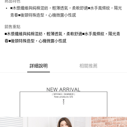
商品特色
【關於「AFTEE先享後付」】
成交易。
ATM付款
AFTEE先享後付是「在收到商品之後才付款」的支付方式。 讓您購物簡單
■木漿纖維與純棉混紡，輕薄透氣，柔軟舒適■水手風條紋，陽光
3.實際核准額度、可分期數及費用金額請依後續交易確認頁面所載為準。
便利好安心！
4.訂單成立30分鐘內，如未前往確認交易或遇審核未通過，訂單將自動取
青春■後頸特殊造型，心機微露小性感
１．簡單：不需註冊會員、不需綁卡、不需儲值。
運送方式
消。如遇「轉專審核」未通過狀況，表示未達大哥付你分期系統評分，恕無
２．便利：只要手機號碼，簡訊認證，即可結帳。
法說明評估內容。
銷售重點
３．安心：先確認商品／服務後，再付款。
全家取貨付款
【繳款方式說明】
■木漿纖維與純棉混紡，輕薄透氣，柔軟舒適■水手風條紋，陽光青
1.分期款項不併入電信帳單，「大哥付你分期」於每月結算日後寄送繳費提
每筆NT$70，滿NT$699(含以上)免運費
【「AFTEE先享後付」結帳流程】
醒簡訊。
春■後頸特殊造型，心機微露小性感
１．於結帳方式選擇「AFTEE先享後付」後，將跳轉至「AFTEE先享後付」
2.透過簡訊連結打開帳單後，可選擇「超商條碼／台灣大直營門市／銀行轉
付款後全家取貨
結帳頁面，進行簡訊認證並確認金額後，即可完成結帳。
帳／街口支付／iPASS MONEY」等通路繳費。
２．訂單成立數日內，您將收到繳費通知簡訊。
每筆NT$70，滿NT$699(含以上)免運費
３．收到繳費通知簡訊後14天內，點擊此簡訊中的連結，可透過四大超商／
【注意事項】
ATM／網路銀行／等多元方式進行付款，方視為交易完成。
7-11取貨付款
1.本服務係由「台灣大哥大股份有限公司」（以下簡稱本公司）所提供，讓
詳細說明
相關推薦
※ 請注意：結帳手續完成當下不需立刻繳費，但若您需要取消訂單，請聯絡
用戶於交易時，得透過本服務購買商品或服務，並由商店將買賣／分期付款
每筆NT$70，滿NT$799(含以上)免運費
購買商品的店家。未經商家同意取消之訂單仍視為有效，需透過AFTEE先享
買賣價金債權讓與本公司後，依約使用本公司帳單繳交帳款。
後付繳納相關費用。
2.基於同意付款使用「大哥付你分期」之契約關係目的，商店將以您的個人
付款後7-11取貨
※ 交易是否成功請以「AFTEE先享後付 」之結帳頁面顯示為準，若有關於
資料（包含姓名、電話或地址）提供予台灣大哥大進項蒐集、處理及利用，
是否繳費成功／繳費後需取消欲退款等相關疑問，請聯繫「AFTEE先享後付
每筆NT$70，滿NT$699(含以上)免運費
由本公司與您本人進行分期帳單所需資料之確認、核對及更正。
客戶支援中心」
https://netprotections.freshdesk.com/support/home
3.完整用戶服務條款，請詳閱以下連結：
https://oppay.tw/userRule
宅配
【注意事項】
１．透過由恩沛科技股份有限公司提供之「AFTEE先享後付」服務完成之交
每筆NT$100，滿NT$1,000(含以上)免運費
易，需依本服務之必要範圍內提供個人資料，並將交易相關給付款項請求債
權轉讓予恩沛科技股份有限公司。
２．關於個人資料處理事宜，請瀏覽以下網址：