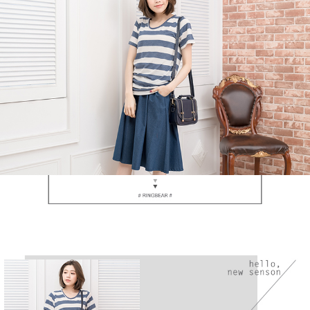
https://aftee.tw/terms/#terms3
３．未成年的使用者請事先徵得法定代理人或監護人之同意方可使用
「AFTEE先享後付」，若未經同意申辦者引起之損失，本公司不負相關責
任。
４．使用「AFTEE先享後付」時，將依據個別帳號之用戶狀況，依本公司即
時審查核予不同之上限額度；若仍有額度不足之情形，本公司將視審查結果
請求用戶進行身份認證。
５．嚴禁一人註冊多個帳號或使用他人資訊註冊。若發現惡意使用之情形，
恩沛科技股份有限公司將有權停止該用戶之使用額度並採取法律行動。