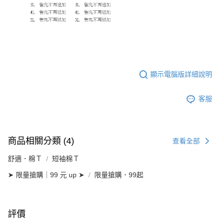
顯示電腦版詳細說明
客服
商品相關分類 (4)
查看全部
舒適．棉Ｔ
短袖棉Ｔ
➤ 限量搶購｜99 元 up ➤
限量搶購．99起
評價