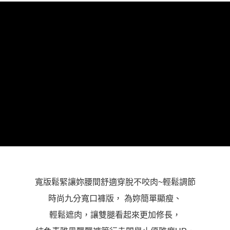
「AFTEE先享後付」，若未經同意申辦者引起之損失，本公司不負相關責
任。
４．使用「AFTEE先享後付」時，將依據個別帳號之用戶狀況，依本公司即
時審查核予不同之上限額度；若仍有額度不足之情形，本公司將視審查結果
請求用戶進行身份認證。
５．嚴禁一人註冊多個帳號或使用他人資訊註冊。若發現惡意使用之情形，
恩沛科技股份有限公司將有權停止該用戶之使用額度並採取法律行動。
寬版鬆緊讓妳腰間舒適穿脫不咬肉~輕鬆調節
時尚九分寬口褲版， 為妳簡單顯瘦、
輕鬆遮肉，讓雙腿看起來更加修長，