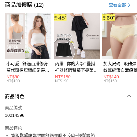
信用卡一次付款
商品加價購 (12)
查看全部
超商取貨付款
LINE Pay
Apple Pay
街口支付
悠遊付
小可愛--舒適百搭修身
內搭--你的大學T疊搭
加大尺碼--淡雅
莫代爾棉短版細肩帶素
神器修飾臀部下擺萬用
紋蠶絲蛋白無痕
Google Pay
色背心(白.黑.灰L-2L)-
內搭裙/遮臀裙(黑2L-
角內褲(白.粉.藍.黃
NT$90
NT$180
NT$140
NT$100
NT$190
NT$150
U582眼圈熊中大尺碼
6L)-Q155眼圈熊中大
3L)-L28眼圈熊
全盈+PAY
尺碼
碼
大哥付你分期
商品特色
相關說明
商品編號
【大哥付你分期使用說明】
AFTEE先享後付
1.本服務由台灣大哥大提供，台灣大哥大用戶可立即使用無須另外申請。
10214396
2.付款方式選擇「大哥付你分期」，訂單成立後會自動跳轉到大哥付的交易
相關說明
流程，驗證手機門號後，選擇欲分期的期數、繳款截止日，確認付款後即完
商品特色
【關於「AFTEE先享後付」】
成交易。
ATM付款
AFTEE先享後付是「在收到商品之後才付款」的支付方式。 讓您購物簡單
寬版鬆緊讓妳腰間舒適穿脫不咬肉~輕鬆調節
3.實際核准額度、可分期數及費用金額請依後續交易確認頁面所載為準。