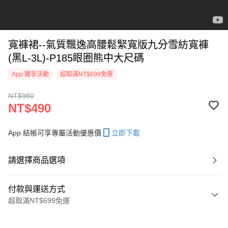
寬褲裙--氣質飄逸高腰鬆緊寬版九分雪紡寬褲
(黑L-3L)-P185眼圈熊中大尺碼
App 獨享活動
超取滿NT$699免運
NT$980
NT$490
App 結帳可享專屬活動優惠價
立即下載
請選擇商品選項
付款與運送方式
超取滿NT$699免運
付款方式