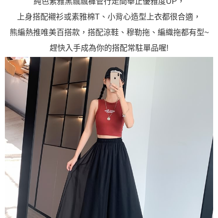
純色素雅黑飄飄褲管行走間舉止優雅度UP，
上身搭配襯衫或素雅棉T、小背心造型上衣都很合適，
熊編熱推唯美百搭款，搭配涼鞋、穆勒拖、編織拖都有型~
趕快入手成為你的搭配常駐單品喔!