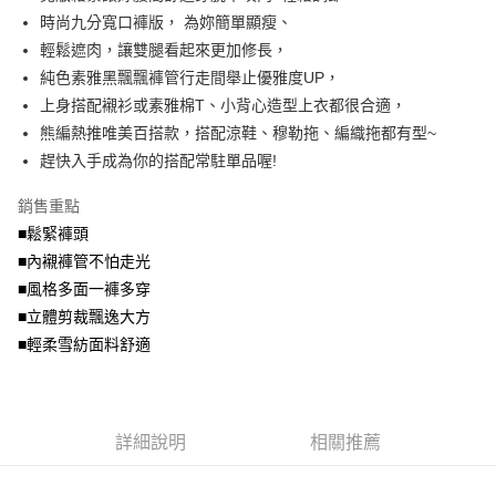
便利好安心！
4.訂單成立30分鐘內，如未前往確認交易或遇審核未通過，訂單將自動取
時尚九分寬口褲版， 為妳簡單顯瘦、
１．簡單：不需註冊會員、不需綁卡、不需儲值。
運送方式
消。如遇「轉專審核」未通過狀況，表示未達大哥付你分期系統評分，恕無
２．便利：只要手機號碼，簡訊認證，即可結帳。
輕鬆遮肉，讓雙腿看起來更加修長，
法說明評估內容。
３．安心：先確認商品／服務後，再付款。
全家取貨付款
純色素雅黑飄飄褲管行走間舉止優雅度UP，
【繳款方式說明】
1.分期款項不併入電信帳單，「大哥付你分期」於每月結算日後寄送繳費提
每筆NT$70，滿NT$699(含以上)免運費
上身搭配襯衫或素雅棉T、小背心造型上衣都很合適，
【「AFTEE先享後付」結帳流程】
醒簡訊。
１．於結帳方式選擇「AFTEE先享後付」後，將跳轉至「AFTEE先享後付」
熊編熱推唯美百搭款，搭配涼鞋、穆勒拖、編織拖都有型~
2.透過簡訊連結打開帳單後，可選擇「超商條碼／台灣大直營門市／銀行轉
付款後全家取貨
結帳頁面，進行簡訊認證並確認金額後，即可完成結帳。
帳／街口支付／iPASS MONEY」等通路繳費。
趕快入手成為你的搭配常駐單品喔!
２．訂單成立數日內，您將收到繳費通知簡訊。
每筆NT$70，滿NT$699(含以上)免運費
３．收到繳費通知簡訊後14天內，點擊此簡訊中的連結，可透過四大超商／
【注意事項】
銷售重點
ATM／網路銀行／等多元方式進行付款，方視為交易完成。
7-11取貨付款
1.本服務係由「台灣大哥大股份有限公司」（以下簡稱本公司）所提供，讓
※ 請注意：結帳手續完成當下不需立刻繳費，但若您需要取消訂單，請聯絡
■鬆緊褲頭
用戶於交易時，得透過本服務購買商品或服務，並由商店將買賣／分期付款
每筆NT$70，滿NT$799(含以上)免運費
購買商品的店家。未經商家同意取消之訂單仍視為有效，需透過AFTEE先享
買賣價金債權讓與本公司後，依約使用本公司帳單繳交帳款。
■內襯褲管不怕走光
後付繳納相關費用。
2.基於同意付款使用「大哥付你分期」之契約關係目的，商店將以您的個人
付款後7-11取貨
※ 交易是否成功請以「AFTEE先享後付 」之結帳頁面顯示為準，若有關於
■風格多面一褲多穿
資料（包含姓名、電話或地址）提供予台灣大哥大進項蒐集、處理及利用，
是否繳費成功／繳費後需取消欲退款等相關疑問，請聯繫「AFTEE先享後付
■立體剪裁飄逸大方
每筆NT$70，滿NT$699(含以上)免運費
由本公司與您本人進行分期帳單所需資料之確認、核對及更正。
客戶支援中心」
https://netprotections.freshdesk.com/support/home
3.完整用戶服務條款，請詳閱以下連結：
https://oppay.tw/userRule
■輕柔雪紡面料舒適
宅配
【注意事項】
１．透過由恩沛科技股份有限公司提供之「AFTEE先享後付」服務完成之交
每筆NT$100，滿NT$1,000(含以上)免運費
易，需依本服務之必要範圍內提供個人資料，並將交易相關給付款項請求債
權轉讓予恩沛科技股份有限公司。
詳細說明
相關推薦
２．關於個人資料處理事宜，請瀏覽以下網址：
https://aftee.tw/terms/#terms3
３．未成年的使用者請事先徵得法定代理人或監護人之同意方可使用