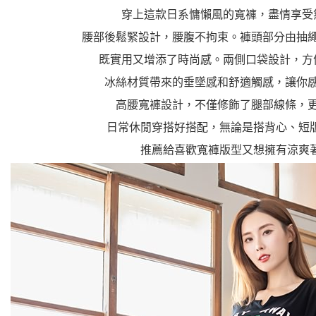
穿上這款日系慵懶風的寬褲，盡情享受
腰部後鬆緊設計，腰腹不拘束。褲頭部分由抽
既實用又增添了時尚感。兩側口袋設計，方
冰絲材質帶來的垂墜感和舒適觸感，讓你
高腰寬褲設計，不僅修飾了腿部線條，
日常休閒穿搭好搭配，無論是搭背心、短
推薦給喜歡寬褲版型又想擁有涼爽