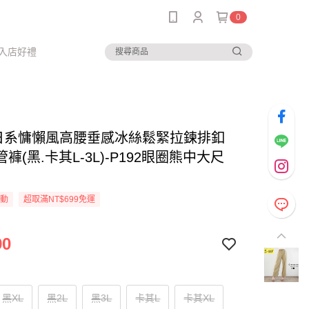
0
入店好禮
-日系慵懶風高腰垂感冰絲鬆緊拉鍊排釦
褲(黑.卡其L-3L)-P192眼圈熊中大尺
活動
超取滿NT$699免運
90
黑XL
黑2L
黑3L
卡其L
卡其XL