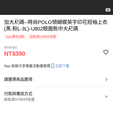
加大尺碼--時尚POLO領蝴蝶英字印花短袖上衣
(黑.粉L-3L)-U802眼圈熊中大尺碼
App 獨享活動
超取滿NT$699免運
NT$780
NT$390
App 結帳可享專屬活動優惠價
立即下載
請選擇商品選項
付款與運送方式
超取滿NT$699免運
付款方式