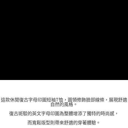
３．未成年的使用者請事先徵得法定代理人或監護人之同意方可使用
「AFTEE先享後付」，若未經同意申辦者引起之損失，本公司不負相關責
任。
４．使用「AFTEE先享後付」時，將依據個別帳號之用戶狀況，依本公司即
時審查核予不同之上限額度；若仍有額度不足之情形，本公司將視審查結果
請求用戶進行身份認證。
５．嚴禁一人註冊多個帳號或使用他人資訊註冊。若發現惡意使用之情形，
恩沛科技股份有限公司將有權停止該用戶之使用額度並採取法律行動。
這款休閒復古字母印圖短袖T恤，圓領修飾臉部線條，展現舒適
自然的風格。
復古斑駁的英文字母印圖為整體增添了獨特的時尚感，
而寬鬆版型則帶來舒適的穿著體驗。