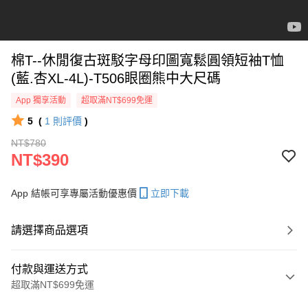
棉T--休閒復古斑駁字母印圖寬鬆圓領短袖T恤
(藍.杏XL-4L)-T506眼圈熊中大尺碼
App 獨享活動
超取滿NT$699免運
5
(
1
則評價
)
NT$780
NT$390
App 結帳可享專屬活動優惠價
立即下載
請選擇商品選項
付款與運送方式
超取滿NT$699免運