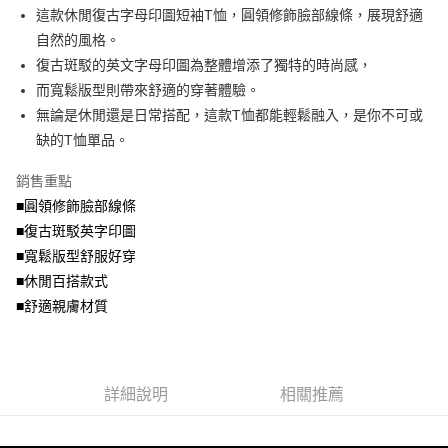
成交易。
ATM付款
AFTEE先享後付是「在收到商品之後才付款」的支付方式。 讓您購物簡單
這款休閒復古字母印圖短袖T恤，圓領修飾臉部線條，展現舒適
3.實際核准額度、可分期數及費用金額請依後續交易確認頁面所載為準。
便利好安心！
4.訂單成立30分鐘內，如未前往確認交易或遇審核未通過，訂單將自動取
自然的風格。
１．簡單：不需註冊會員、不需綁卡、不需儲值。
運送方式
消。如遇「轉專審核」未通過狀況，表示未達大哥付你分期系統評分，恕無
２．便利：只要手機號碼，簡訊認證，即可結帳。
復古斑駁的英文字母印圖為整體增添了獨特的時尚感，
法說明評估內容。
３．安心：先確認商品／服務後，再付款。
全家取貨付款
而寬鬆版型則帶來舒適的穿著體驗。
【繳款方式說明】
1.分期款項不併入電信帳單，「大哥付你分期」於每月結算日後寄送繳費提
每筆NT$70，滿NT$699(含以上)免運費
無論是休閒還是日常搭配，這款T恤都能輕鬆融入，是你不可或
【「AFTEE先享後付」結帳流程】
醒簡訊。
１．於結帳方式選擇「AFTEE先享後付」後，將跳轉至「AFTEE先享後付」
缺的T恤單品。
2.透過簡訊連結打開帳單後，可選擇「超商條碼／台灣大直營門市／銀行轉
付款後全家取貨
結帳頁面，進行簡訊認證並確認金額後，即可完成結帳。
帳／街口支付／iPASS MONEY」等通路繳費。
２．訂單成立數日內，您將收到繳費通知簡訊。
每筆NT$70，滿NT$699(含以上)免運費
銷售重點
３．收到繳費通知簡訊後14天內，點擊此簡訊中的連結，可透過四大超商／
【注意事項】
■圓領修飾臉部線條
ATM／網路銀行／等多元方式進行付款，方視為交易完成。
7-11取貨付款
1.本服務係由「台灣大哥大股份有限公司」（以下簡稱本公司）所提供，讓
※ 請注意：結帳手續完成當下不需立刻繳費，但若您需要取消訂單，請聯絡
■復古斑駁英字印圖
用戶於交易時，得透過本服務購買商品或服務，並由商店將買賣／分期付款
每筆NT$70，滿NT$799(含以上)免運費
購買商品的店家。未經商家同意取消之訂單仍視為有效，需透過AFTEE先享
買賣價金債權讓與本公司後，依約使用本公司帳單繳交帳款。
■寬鬆版型舒服好穿
後付繳納相關費用。
2.基於同意付款使用「大哥付你分期」之契約關係目的，商店將以您的個人
付款後7-11取貨
※ 交易是否成功請以「AFTEE先享後付 」之結帳頁面顯示為準，若有關於
■休閒百搭款式
資料（包含姓名、電話或地址）提供予台灣大哥大進項蒐集、處理及利用，
是否繳費成功／繳費後需取消欲退款等相關疑問，請聯繫「AFTEE先享後付
■舒適親膚材質
每筆NT$70，滿NT$699(含以上)免運費
由本公司與您本人進行分期帳單所需資料之確認、核對及更正。
客戶支援中心」
https://netprotections.freshdesk.com/support/home
3.完整用戶服務條款，請詳閱以下連結：
https://oppay.tw/userRule
宅配
【注意事項】
１．透過由恩沛科技股份有限公司提供之「AFTEE先享後付」服務完成之交
每筆NT$100，滿NT$1,000(含以上)免運費
易，需依本服務之必要範圍內提供個人資料，並將交易相關給付款項請求債
詳細說明
相關推薦
權轉讓予恩沛科技股份有限公司。
２．關於個人資料處理事宜，請瀏覽以下網址：
https://aftee.tw/terms/#terms3