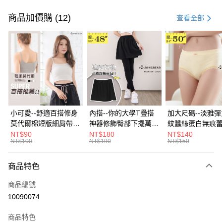
付款方式
信用卡一次付款
商品加價購 (12)
查看全部
超商取貨付款
LINE Pay
Apple Pay
街口支付
悠遊付
小可愛--舒適百搭修身
內搭--你的大學T疊搭
加大尺碼--淡雅
莫代爾棉短版細肩帶素
神器修飾臀部下擺萬用
紋蠶絲蛋白無痕
Google Pay
色背心(白.黑.灰L-2L)-
內搭裙/遮臀裙(黑2L-
角內褲(白.粉.藍.黃
NT$90
NT$180
NT$140
NT$100
NT$190
NT$150
U582眼圈熊中大尺碼
6L)-Q155眼圈熊中大
3L)-L28眼圈熊
全盈+PAY
尺碼
碼
大哥付你分期
商品特色
相關說明
商品編號
【大哥付你分期使用說明】
AFTEE先享後付
1.本服務由台灣大哥大提供，台灣大哥大用戶可立即使用無須另外申請。
10090074
2.付款方式選擇「大哥付你分期」，訂單成立後會自動跳轉到大哥付的交易
相關說明
流程，驗證手機門號後，選擇欲分期的期數、繳款截止日，確認付款後即完
商品特色
【關於「AFTEE先享後付」】