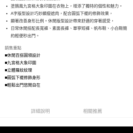
便利好安心！
4.訂單成立30分鐘內，如未前往確認交易或遇審核未通過，訂單將自動取
塗鴉風九宮格大象印圖在衣物上，增添了獨特的個性和魅力。
１．簡單：不需註冊會員、不需綁卡、不需儲值。
運送方式
消。如遇「轉專審核」未通過狀況，表示未達大哥付你分期系統評分，恕無
２．便利：只要手機號碼，簡訊認證，即可結帳。
A字版型設計巧妙顯瘦遮肉，配合圓弧下襬的修飾效果，
法說明評估內容。
３．安心：先確認商品／服務後，再付款。
全家取貨付款
顯著改善身形比例。休閒版型設計帶來舒適的穿著感受，
【繳款方式說明】
1.分期款項不併入電信帳單，「大哥付你分期」於每月結算日後寄送繳費提
每筆NT$70，滿NT$699(含以上)免運費
日常休閒搭配長寬褲、素面長褲、單寧短褲、帆布鞋、小白鞋簡
【「AFTEE先享後付」結帳流程】
醒簡訊。
１．於結帳方式選擇「AFTEE先享後付」後，將跳轉至「AFTEE先享後付」
約輕便秒出門。
2.透過簡訊連結打開帳單後，可選擇「超商條碼／台灣大直營門市／銀行轉
付款後全家取貨
結帳頁面，進行簡訊認證並確認金額後，即可完成結帳。
帳／街口支付／iPASS MONEY」等通路繳費。
２．訂單成立數日內，您將收到繳費通知簡訊。
每筆NT$70，滿NT$699(含以上)免運費
銷售重點
３．收到繳費通知簡訊後14天內，點擊此簡訊中的連結，可透過四大超商／
【注意事項】
■休閒百搭圓領設計
ATM／網路銀行／等多元方式進行付款，方視為交易完成。
7-11取貨付款
1.本服務係由「台灣大哥大股份有限公司」（以下簡稱本公司）所提供，讓
※ 請注意：結帳手續完成當下不需立刻繳費，但若您需要取消訂單，請聯絡
■九宮格大象印圖
用戶於交易時，得透過本服務購買商品或服務，並由商店將買賣／分期付款
每筆NT$70，滿NT$799(含以上)免運費
購買商品的店家。未經商家同意取消之訂單仍視為有效，需透過AFTEE先享
買賣價金債權讓與本公司後，依約使用本公司帳單繳交帳款。
■立體羅紋紋理
後付繳納相關費用。
2.基於同意付款使用「大哥付你分期」之契約關係目的，商店將以您的個人
付款後7-11取貨
※ 交易是否成功請以「AFTEE先享後付 」之結帳頁面顯示為準，若有關於
■圓弧下襬修飾身形
資料（包含姓名、電話或地址）提供予台灣大哥大進項蒐集、處理及利用，
是否繳費成功／繳費後需取消欲退款等相關疑問，請聯繫「AFTEE先享後付
■輕鬆出門悠閒自在
每筆NT$70，滿NT$699(含以上)免運費
由本公司與您本人進行分期帳單所需資料之確認、核對及更正。
客戶支援中心」
https://netprotections.freshdesk.com/support/home
3.完整用戶服務條款，請詳閱以下連結：
https://oppay.tw/userRule
宅配
【注意事項】
１．透過由恩沛科技股份有限公司提供之「AFTEE先享後付」服務完成之交
每筆NT$100，滿NT$1,000(含以上)免運費
易，需依本服務之必要範圍內提供個人資料，並將交易相關給付款項請求債
詳細說明
相關推薦
權轉讓予恩沛科技股份有限公司。
２．關於個人資料處理事宜，請瀏覽以下網址：
https://aftee.tw/terms/#terms3
３．未成年的使用者請事先徵得法定代理人或監護人之同意方可使用