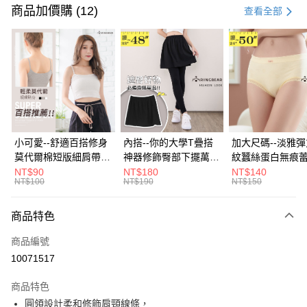
信用卡一次付款
商品加價購 (12)
查看全部
超商取貨付款
LINE Pay
Apple Pay
街口支付
悠遊付
小可愛--舒適百搭修身
內搭--你的大學T疊搭
加大尺碼--淡雅
莫代爾棉短版細肩帶素
神器修飾臀部下擺萬用
紋蠶絲蛋白無痕
Google Pay
色背心(白.黑.灰L-2L)-
內搭裙/遮臀裙(黑2L-
角內褲(白.粉.藍.黃
NT$90
NT$180
NT$140
NT$100
NT$190
NT$150
U582眼圈熊中大尺碼
6L)-Q155眼圈熊中大
3L)-L28眼圈熊
全盈+PAY
尺碼
碼
大哥付你分期
商品特色
相關說明
商品編號
【大哥付你分期使用說明】
AFTEE先享後付
1.本服務由台灣大哥大提供，台灣大哥大用戶可立即使用無須另外申請。
10071517
2.付款方式選擇「大哥付你分期」，訂單成立後會自動跳轉到大哥付的交易
相關說明
流程，驗證手機門號後，選擇欲分期的期數、繳款截止日，確認付款後即完
商品特色
【關於「AFTEE先享後付」】
成交易。
ATM付款
AFTEE先享後付是「在收到商品之後才付款」的支付方式。 讓您購物簡單
圓領設計柔和修飾肩頸線條，
3.實際核准額度、可分期數及費用金額請依後續交易確認頁面所載為準。