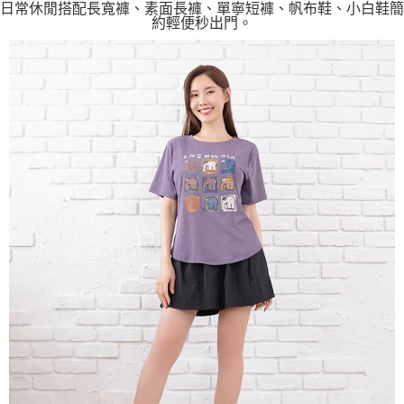
日常休閒搭配長寬褲、素面長褲、單寧短褲、帆布鞋、小白鞋簡
約輕便秒出門。