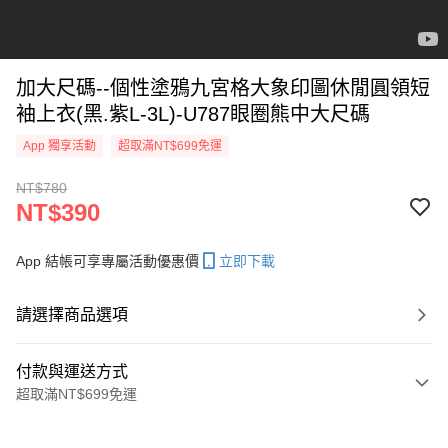
加大尺碼--個性塗鴉九宮格大象印圖休閒圓領短
袖上衣(黑.紫L-3L)-U787眼圈熊中大尺碼
App 獨享活動
超取滿NT$699免運
NT$780
NT$390
App 結帳可享專屬活動優惠價
立即下載
請選擇商品選項
付款與運送方式
超取滿NT$699免運
付款方式