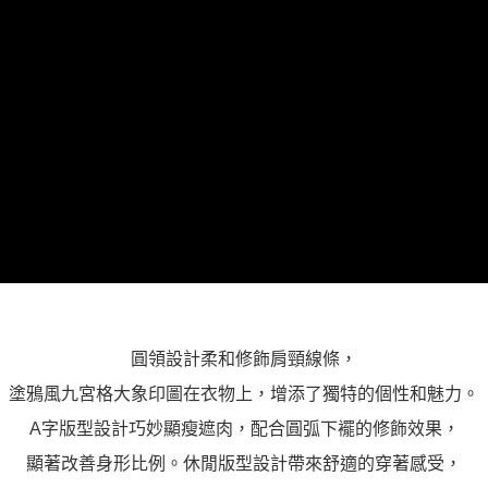
「AFTEE先享後付」，若未經同意申辦者引起之損失，本公司不負相關責
任。
４．使用「AFTEE先享後付」時，將依據個別帳號之用戶狀況，依本公司即
時審查核予不同之上限額度；若仍有額度不足之情形，本公司將視審查結果
請求用戶進行身份認證。
５．嚴禁一人註冊多個帳號或使用他人資訊註冊。若發現惡意使用之情形，
恩沛科技股份有限公司將有權停止該用戶之使用額度並採取法律行動。
圓領設計柔和修飾肩頸線條，
塗鴉風九宮格大象印圖在衣物上，增添了獨特的個性和魅力。
A字版型設計巧妙顯瘦遮肉，配合圓弧下襬的修飾效果，
顯著改善身形比例。休閒版型設計帶來舒適的穿著感受，