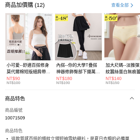
信用卡一次付款
商品加價購 (12)
查看全部
超商取貨付款
LINE Pay
Apple Pay
街口支付
悠遊付
小可愛--舒適百搭修身
內搭--你的大學T疊搭
加大尺碼--淡雅
莫代爾棉短版細肩帶素
神器修飾臀部下擺萬用
紋蠶絲蛋白無痕
Google Pay
色背心(白.黑.灰L-2L)-
內搭裙/遮臀裙(黑2L-
角內褲(白.粉.藍.黃
NT$90
NT$180
NT$140
NT$100
NT$190
NT$150
U582眼圈熊中大尺碼
6L)-Q155眼圈熊中大
3L)-L28眼圈熊
全盈+PAY
尺碼
碼
大哥付你分期
商品特色
相關說明
商品編號
【大哥付你分期使用說明】
AFTEE先享後付
1.本服務由台灣大哥大提供，台灣大哥大用戶可立即使用無須另外申請。
10071509
2.付款方式選擇「大哥付你分期」，訂單成立後會自動跳轉到大哥付的交易
相關說明
流程，驗證手機門號後，選擇欲分期的期數、繳款截止日，確認付款後即完
商品特色
【關於「AFTEE先享後付」】
成交易。
ATM付款
AFTEE先享後付是「在收到商品之後才付款」的支付方式。 讓您購物簡單
這款質感百搭的條紋立領短袖雪紡襯衫，是夏日衣櫥的必備單
3.實際核准額度、可分期數及費用金額請依後續交易確認頁面所載為準。