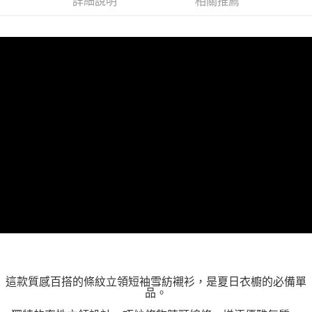
詳細說明
相關推薦
「AFTEE先享後付」，若未經同意申辦者引起之損失，本公司不負相關責
任。
４．使用「AFTEE先享後付」時，將依據個別帳號之用戶狀況，依本公司即
時審查核予不同之上限額度；若仍有額度不足之情形，本公司將視審查結果
請求用戶進行身份認證。
５．嚴禁一人註冊多個帳號或使用他人資訊註冊。若發現惡意使用之情形，
恩沛科技股份有限公司將有權停止該用戶之使用額度並採取法律行動。
這款質感百搭的條紋立領短袖雪紡襯衫，是夏日衣櫥的必備單
品。