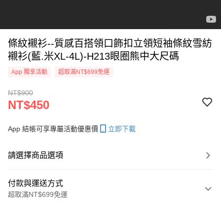
條紋襯衫--質感百搭領口飾扣立領短袖條紋雪紡
襯衫(藍.米XL-4L)-H213眼圈熊中大尺碼
App 獨享活動
超取滿NT$699免運
NT$900
NT$450
App 結帳可享專屬活動優惠價
立即下載
請選擇商品選項
付款與運送方式
超取滿NT$699免運
付款方式