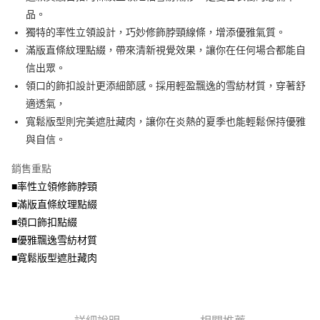
便利好安心！
4.訂單成立30分鐘內，如未前往確認交易或遇審核未通過，訂單將自動取
品。
１．簡單：不需註冊會員、不需綁卡、不需儲值。
運送方式
消。如遇「轉專審核」未通過狀況，表示未達大哥付你分期系統評分，恕無
２．便利：只要手機號碼，簡訊認證，即可結帳。
獨特的率性立領設計，巧妙修飾脖頸線條，增添優雅氣質。
法說明評估內容。
３．安心：先確認商品／服務後，再付款。
全家取貨付款
滿版直條紋理點綴，帶來清新視覺效果，讓你在任何場合都能自
【繳款方式說明】
1.分期款項不併入電信帳單，「大哥付你分期」於每月結算日後寄送繳費提
每筆NT$70，滿NT$699(含以上)免運費
信出眾。
【「AFTEE先享後付」結帳流程】
醒簡訊。
１．於結帳方式選擇「AFTEE先享後付」後，將跳轉至「AFTEE先享後付」
領口的飾扣設計更添細節感。採用輕盈飄逸的雪紡材質，穿著舒
2.透過簡訊連結打開帳單後，可選擇「超商條碼／台灣大直營門市／銀行轉
付款後全家取貨
結帳頁面，進行簡訊認證並確認金額後，即可完成結帳。
帳／街口支付／iPASS MONEY」等通路繳費。
適透氣，
２．訂單成立數日內，您將收到繳費通知簡訊。
每筆NT$70，滿NT$699(含以上)免運費
３．收到繳費通知簡訊後14天內，點擊此簡訊中的連結，可透過四大超商／
寬鬆版型則完美遮肚藏肉，讓你在炎熱的夏季也能輕鬆保持優雅
【注意事項】
ATM／網路銀行／等多元方式進行付款，方視為交易完成。
與自信。
7-11取貨付款
1.本服務係由「台灣大哥大股份有限公司」（以下簡稱本公司）所提供，讓
※ 請注意：結帳手續完成當下不需立刻繳費，但若您需要取消訂單，請聯絡
用戶於交易時，得透過本服務購買商品或服務，並由商店將買賣／分期付款
每筆NT$70，滿NT$799(含以上)免運費
購買商品的店家。未經商家同意取消之訂單仍視為有效，需透過AFTEE先享
買賣價金債權讓與本公司後，依約使用本公司帳單繳交帳款。
銷售重點
後付繳納相關費用。
2.基於同意付款使用「大哥付你分期」之契約關係目的，商店將以您的個人
付款後7-11取貨
※ 交易是否成功請以「AFTEE先享後付 」之結帳頁面顯示為準，若有關於
■率性立領修飾脖頸
資料（包含姓名、電話或地址）提供予台灣大哥大進項蒐集、處理及利用，
是否繳費成功／繳費後需取消欲退款等相關疑問，請聯繫「AFTEE先享後付
■滿版直條紋理點綴
每筆NT$70，滿NT$699(含以上)免運費
由本公司與您本人進行分期帳單所需資料之確認、核對及更正。
客戶支援中心」
https://netprotections.freshdesk.com/support/home
3.完整用戶服務條款，請詳閱以下連結：
https://oppay.tw/userRule
■領口飾扣點綴
宅配
【注意事項】
■優雅飄逸雪紡材質
１．透過由恩沛科技股份有限公司提供之「AFTEE先享後付」服務完成之交
每筆NT$100，滿NT$1,000(含以上)免運費
■寬鬆版型遮肚藏肉
易，需依本服務之必要範圍內提供個人資料，並將交易相關給付款項請求債
權轉讓予恩沛科技股份有限公司。
２．關於個人資料處理事宜，請瀏覽以下網址：
https://aftee.tw/terms/#terms3
３．未成年的使用者請事先徵得法定代理人或監護人之同意方可使用