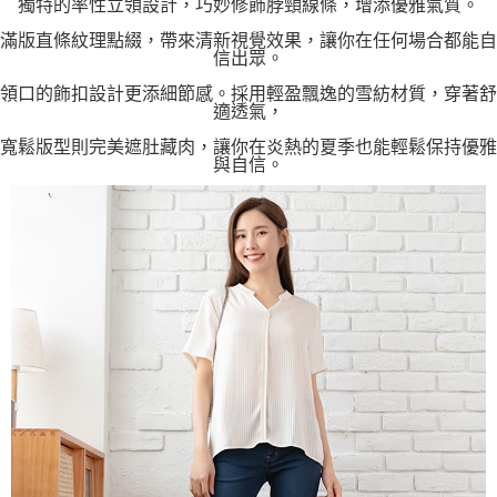
獨特的率性立領設計，巧妙修飾脖頸線條，增添優雅氣質。
滿版直條紋理點綴，帶來清新視覺效果，讓你在任何場合都能自
信出眾。
領口的飾扣設計更添細節感。採用輕盈飄逸的雪紡材質，穿著舒
適透氣，
寬鬆版型則完美遮肚藏肉，讓你在炎熱的夏季也能輕鬆保持優雅
與自信。