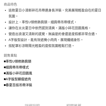
流程，驗證手機門號後，選擇欲分期的期數、繳款截止日，確認付款後即完
商品特色
【關於「AFTEE先享後付」】
成交易。
ATM付款
AFTEE先享後付是「在收到商品之後才付款」的支付方式。 讓您購物簡單
這款夏日小清新碎花吊帶連身長洋裝，完美展現輕盈自在的夏日
3.實際核准額度、可分期數及費用金額請依後續交易確認頁面所載為準。
便利好安心！
4.訂單成立30分鐘內，如未前往確認交易或遇審核未通過，訂單將自動取
氛圍。
１．簡單：不需註冊會員、不需綁卡、不需儲值。
運送方式
消。如遇「轉專審核」未通過狀況，表示未達大哥付你分期系統評分，恕無
２．便利：只要手機號碼，簡訊認證，即可結帳。
設計上，率性U領修飾肩頸，細肩帶吊帶樣式，
法說明評估內容。
３．安心：先確認商品／服務後，再付款。
全家取貨付款
讓你在炎炎夏日中依然感到清爽。滿版小碎花田園風格，
【繳款方式說明】
1.分期款項不併入電信帳單，「大哥付你分期」於每月結算日後寄送繳費提
每筆NT$70，滿NT$699(含以上)免運費
營造出浪漫又清新的感覺，無論是約會還是度假都非常合適。
【「AFTEE先享後付」結帳流程】
醒簡訊。
１．於結帳方式選擇「AFTEE先享後付」後，將跳轉至「AFTEE先享後付」
A字版型設計，能有效遮掩小肉肉，展現纖細身形。
2.透過簡訊連結打開帳單後，可選擇「超商條碼／台灣大直營門市／銀行轉
付款後全家取貨
結帳頁面，進行簡訊認證並確認金額後，即可完成結帳。
帳／街口支付／iPASS MONEY」等通路繳費。
搭配罩衫涼鞋陽光輕盈的度假氛圍輕鬆打造。
２．訂單成立數日內，您將收到繳費通知簡訊。
每筆NT$70，滿NT$699(含以上)免運費
３．收到繳費通知簡訊後14天內，點擊此簡訊中的連結，可透過四大超商／
【注意事項】
銷售重點
ATM／網路銀行／等多元方式進行付款，方視為交易完成。
7-11取貨付款
1.本服務係由「台灣大哥大股份有限公司」（以下簡稱本公司）所提供，讓
※ 請注意：結帳手續完成當下不需立刻繳費，但若您需要取消訂單，請聯絡
■率性U領修飾肩頸
用戶於交易時，得透過本服務購買商品或服務，並由商店將買賣／分期付款
每筆NT$70，滿NT$799(含以上)免運費
購買商品的店家。未經商家同意取消之訂單仍視為有效，需透過AFTEE先享
買賣價金債權讓與本公司後，依約使用本公司帳單繳交帳款。
■細肩帶吊帶樣式
後付繳納相關費用。
2.基於同意付款使用「大哥付你分期」之契約關係目的，商店將以您的個人
付款後7-11取貨
※ 交易是否成功請以「AFTEE先享後付 」之結帳頁面顯示為準，若有關於
■滿版小碎花田園風
資料（包含姓名、電話或地址）提供予台灣大哥大進項蒐集、處理及利用，
是否繳費成功／繳費後需取消欲退款等相關疑問，請聯繫「AFTEE先享後付
■A字版型顯瘦遮肉
每筆NT$70，滿NT$699(含以上)免運費
由本公司與您本人進行分期帳單所需資料之確認、核對及更正。
客戶支援中心」
https://netprotections.freshdesk.com/support/home
3.完整用戶服務條款，請詳閱以下連結：
https://oppay.tw/userRule
■春夏百搭吊帶洋裝
宅配
【注意事項】
１．透過由恩沛科技股份有限公司提供之「AFTEE先享後付」服務完成之交
每筆NT$100，滿NT$1,000(含以上)免運費
易，需依本服務之必要範圍內提供個人資料，並將交易相關給付款項請求債
權轉讓予恩沛科技股份有限公司。
詳細說明
相關推薦