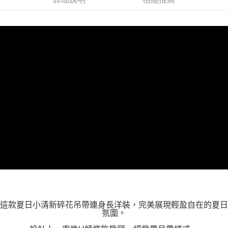
２．關於個人資料處理事宜，請瀏覽以下網址：
https://aftee.tw/terms/#terms3
３．未成年的使用者請事先徵得法定代理人或監護人之同意方可使用
「AFTEE先享後付」，若未經同意申辦者引起之損失，本公司不負相關責
任。
４．使用「AFTEE先享後付」時，將依據個別帳號之用戶狀況，依本公司即
時審查核予不同之上限額度；若仍有額度不足之情形，本公司將視審查結果
請求用戶進行身份認證。
５．嚴禁一人註冊多個帳號或使用他人資訊註冊。若發現惡意使用之情形，
恩沛科技股份有限公司將有權停止該用戶之使用額度並採取法律行動。
這款夏日小清新碎花吊帶連身長洋裝，完美展現輕盈自在的夏日
氛圍。