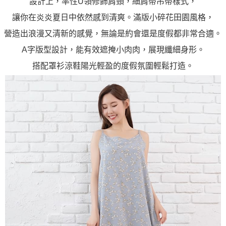
設計上，率性U領修飾肩頸，細肩帶吊帶樣式，
讓你在炎炎夏日中依然感到清爽。滿版小碎花田園風格，
營造出浪漫又清新的感覺，無論是約會還是度假都非常合適。
A字版型設計，能有效遮掩小肉肉，展現纖細身形。
搭配罩衫涼鞋陽光輕盈的度假氛圍輕鬆打造。