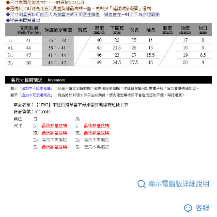
顯示電腦版詳細說明
客服