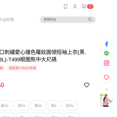
0
入店好禮
-胸口刺繡愛心撞色羅紋圓領短袖上衣(黑.
-3L)-T499眼圈熊中大尺碼
活動
超取滿NT$699免運
50
黑XL
黑2L
黑3L
粉L
粉XL