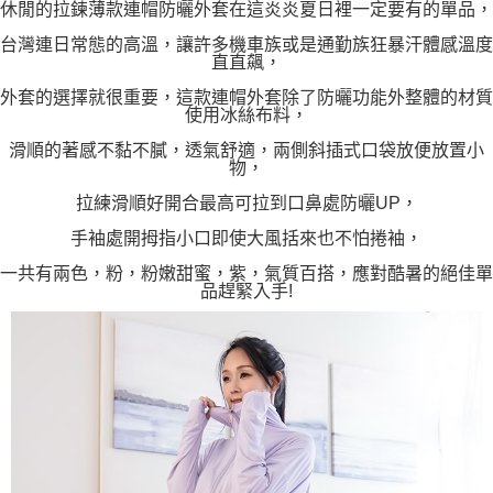
休閒的拉鍊薄款連帽防曬外套在這炎炎夏日裡一定要有的單品，
台灣連日常態的高溫，讓許多機車族或是通勤族狂暴汗體感溫度
直直飆，
外套的選擇就很重要，這款連帽外套除了防曬功能外整體的材質
使用冰絲布料，
滑順的著感不黏不膩，透氣舒適，兩側斜插式口袋放便放置小
物，
拉練滑順好開合最高可拉到口鼻處防曬UP，
手袖處開拇指小口即使大風括來也不怕捲袖，
一共有兩色，粉，粉嫩甜蜜，紫，氣質百搭，應對酷暑的絕佳單
品趕緊入手!