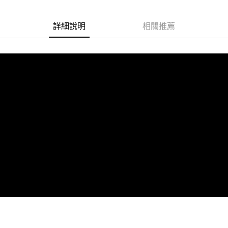
「AFTEE先享後付」，若未經同意申辦者引起之損失，本公司不負相關責
任。
４．使用「AFTEE先享後付」時，將依據個別帳號之用戶狀況，依本公司即
詳細說明
相關推薦
時審查核予不同之上限額度；若仍有額度不足之情形，本公司將視審查結果
請求用戶進行身份認證。
５．嚴禁一人註冊多個帳號或使用他人資訊註冊。若發現惡意使用之情形，
恩沛科技股份有限公司將有權停止該用戶之使用額度並採取法律行動。