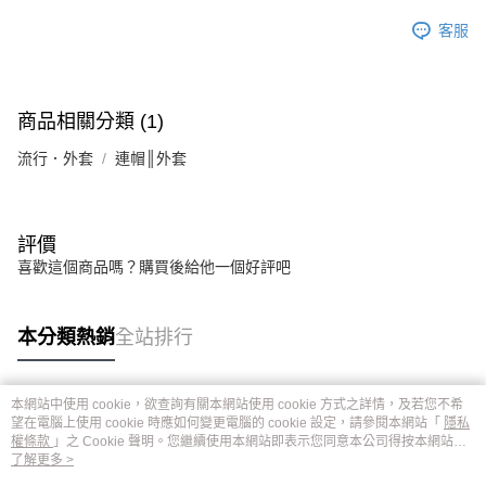
客服
商品相關分類 (1)
流行．外套
連帽║外套
評價
喜歡這個商品嗎？購買後給他一個好評吧
本分類熱銷
全站排行
本網站中使用 cookie，欲查詢有關本網站使用 cookie 方式之詳情，及若您不希
熱門標籤
望在電腦上使用 cookie 時應如何變更電腦的 cookie 設定，請參閱本網站「
隱私
權條款
」之 Cookie 聲明。您繼續使用本網站即表示您同意本公司得按本網站使
用條款之 Cookie 聲明使用 cookie。
了解更多 >