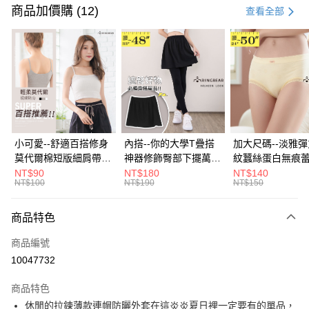
信用卡一次付款
商品加價購 (12)
查看全部
超商取貨付款
LINE Pay
Apple Pay
街口支付
悠遊付
小可愛--舒適百搭修身
內搭--你的大學T疊搭
加大尺碼--淡雅
莫代爾棉短版細肩帶素
神器修飾臀部下擺萬用
紋蠶絲蛋白無痕
Google Pay
色背心(白.黑.灰L-2L)-
內搭裙/遮臀裙(黑2L-
角內褲(白.粉.藍.黃
NT$90
NT$180
NT$140
NT$100
NT$190
NT$150
U582眼圈熊中大尺碼
6L)-Q155眼圈熊中大
3L)-L28眼圈熊
全盈+PAY
尺碼
碼
大哥付你分期
商品特色
相關說明
商品編號
【大哥付你分期使用說明】
AFTEE先享後付
1.本服務由台灣大哥大提供，台灣大哥大用戶可立即使用無須另外申請。
10047732
2.付款方式選擇「大哥付你分期」，訂單成立後會自動跳轉到大哥付的交易
相關說明
流程，驗證手機門號後，選擇欲分期的期數、繳款截止日，確認付款後即完
商品特色
【關於「AFTEE先享後付」】
成交易。
ATM付款
AFTEE先享後付是「在收到商品之後才付款」的支付方式。 讓您購物簡單
休閒的拉鍊薄款連帽防曬外套在這炎炎夏日裡一定要有的單品，
3.實際核准額度、可分期數及費用金額請依後續交易確認頁面所載為準。