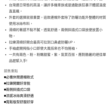
便利好安心！
4.訂單成立30分鐘內，如未前往確認交易或遇審核未通過，訂單將自動取
台灣連日常態的高溫，讓許多機車族或是通勤族狂暴汗體感溫度
１．簡單：不需註冊會員、不需綁卡、不需儲值。
運送方式
消。如遇「轉專審核」未通過狀況，表示未達大哥付你分期系統評分，恕無
２．便利：只要手機號碼，簡訊認證，即可結帳。
直直飆，
法說明評估內容。
３．安心：先確認商品／服務後，再付款。
全家取貨付款
外套的選擇就很重要，這款連帽外套除了防曬功能外整體的材質
【繳款方式說明】
1.分期款項不併入電信帳單，「大哥付你分期」於每月結算日後寄送繳費提
每筆NT$70，滿NT$699(含以上)免運費
使用冰絲布料，
【「AFTEE先享後付」結帳流程】
醒簡訊。
１．於結帳方式選擇「AFTEE先享後付」後，將跳轉至「AFTEE先享後付」
滑順的著感不黏不膩，透氣舒適，兩側斜插式口袋放便放置小
2.透過簡訊連結打開帳單後，可選擇「超商條碼／台灣大直營門市／銀行轉
付款後全家取貨
結帳頁面，進行簡訊認證並確認金額後，即可完成結帳。
帳／街口支付／iPASS MONEY」等通路繳費。
物，
２．訂單成立數日內，您將收到繳費通知簡訊。
每筆NT$70，滿NT$699(含以上)免運費
３．收到繳費通知簡訊後14天內，點擊此簡訊中的連結，可透過四大超商／
拉練滑順好開合最高可拉到口鼻處防曬UP，
【注意事項】
ATM／網路銀行／等多元方式進行付款，方視為交易完成。
手袖處開拇指小口即使大風括來也不怕捲袖，
7-11取貨付款
1.本服務係由「台灣大哥大股份有限公司」（以下簡稱本公司）所提供，讓
※ 請注意：結帳手續完成當下不需立刻繳費，但若您需要取消訂單，請聯絡
用戶於交易時，得透過本服務購買商品或服務，並由商店將買賣／分期付款
一共有兩色，粉，粉嫩甜蜜，紫，氣質百搭，應對酷暑的絕佳單
每筆NT$70，滿NT$799(含以上)免運費
購買商品的店家。未經商家同意取消之訂單仍視為有效，需透過AFTEE先享
買賣價金債權讓與本公司後，依約使用本公司帳單繳交帳款。
後付繳納相關費用。
品趕緊入手!
2.基於同意付款使用「大哥付你分期」之契約關係目的，商店將以您的個人
付款後7-11取貨
※ 交易是否成功請以「AFTEE先享後付 」之結帳頁面顯示為準，若有關於
資料（包含姓名、電話或地址）提供予台灣大哥大進項蒐集、處理及利用，
是否繳費成功／繳費後需取消欲退款等相關疑問，請聯繫「AFTEE先享後付
銷售重點
每筆NT$70，滿NT$699(含以上)免運費
由本公司與您本人進行分期帳單所需資料之確認、核對及更正。
客戶支援中心」
https://netprotections.freshdesk.com/support/home
3.完整用戶服務條款，請詳閱以下連結：
https://oppay.tw/userRule
■必備休閒連帽款式
宅配
【注意事項】
■拉鍊開闔好穿脫
１．透過由恩沛科技股份有限公司提供之「AFTEE先享後付」服務完成之交
每筆NT$100，滿NT$1,000(含以上)免運費
■兩側斜插式口袋
易，需依本服務之必要範圍內提供個人資料，並將交易相關給付款項請求債
權轉讓予恩沛科技股份有限公司。
■涼感冰絲爽滑舒適
２．關於個人資料處理事宜，請瀏覽以下網址：
■寬鬆版型舒服好穿
https://aftee.tw/terms/#terms3
３．未成年的使用者請事先徵得法定代理人或監護人之同意方可使用