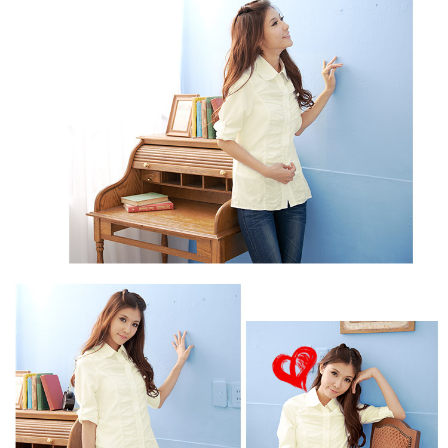
https://aftee.tw/terms/#terms3
３．未成年的使用者請事先徵得法定代理人或監護人之同意方可使用
「AFTEE先享後付」，若未經同意申辦者引起之損失，本公司不負相關責
任。
４．使用「AFTEE先享後付」時，將依據個別帳號之用戶狀況，依本公司即
時審查核予不同之上限額度；若仍有額度不足之情形，本公司將視審查結果
請求用戶進行身份認證。
５．嚴禁一人註冊多個帳號或使用他人資訊註冊。若發現惡意使用之情形，
恩沛科技股份有限公司將有權停止該用戶之使用額度並採取法律行動。