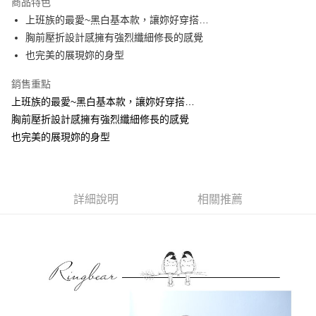
商品特色
【關於「AFTEE先享後付」】
成交易。
ATM付款
AFTEE先享後付是「在收到商品之後才付款」的支付方式。 讓您購物簡單
上班族的最愛~黑白基本款，讓妳好穿搭…
3.實際核准額度、可分期數及費用金額請依後續交易確認頁面所載為準。
便利好安心！
4.訂單成立30分鐘內，如未前往確認交易或遇審核未通過，訂單將自動取
胸前壓折設計感擁有強烈纖細修長的感覺
１．簡單：不需註冊會員、不需綁卡、不需儲值。
運送方式
消。如遇「轉專審核」未通過狀況，表示未達大哥付你分期系統評分，恕無
２．便利：只要手機號碼，簡訊認證，即可結帳。
也完美的展現妳的身型
法說明評估內容。
３．安心：先確認商品／服務後，再付款。
全家取貨付款
【繳款方式說明】
銷售重點
1.分期款項不併入電信帳單，「大哥付你分期」於每月結算日後寄送繳費提
每筆NT$70，滿NT$699(含以上)免運費
【「AFTEE先享後付」結帳流程】
醒簡訊。
上班族的最愛~黑白基本款，讓妳好穿搭…
１．於結帳方式選擇「AFTEE先享後付」後，將跳轉至「AFTEE先享後付」
2.透過簡訊連結打開帳單後，可選擇「超商條碼／台灣大直營門市／銀行轉
付款後全家取貨
結帳頁面，進行簡訊認證並確認金額後，即可完成結帳。
胸前壓折設計感擁有強烈纖細修長的感覺
帳／街口支付／iPASS MONEY」等通路繳費。
２．訂單成立數日內，您將收到繳費通知簡訊。
每筆NT$70，滿NT$699(含以上)免運費
也完美的展現妳的身型
３．收到繳費通知簡訊後14天內，點擊此簡訊中的連結，可透過四大超商／
【注意事項】
ATM／網路銀行／等多元方式進行付款，方視為交易完成。
7-11取貨付款
1.本服務係由「台灣大哥大股份有限公司」（以下簡稱本公司）所提供，讓
※ 請注意：結帳手續完成當下不需立刻繳費，但若您需要取消訂單，請聯絡
用戶於交易時，得透過本服務購買商品或服務，並由商店將買賣／分期付款
每筆NT$70，滿NT$799(含以上)免運費
購買商品的店家。未經商家同意取消之訂單仍視為有效，需透過AFTEE先享
買賣價金債權讓與本公司後，依約使用本公司帳單繳交帳款。
後付繳納相關費用。
詳細說明
相關推薦
2.基於同意付款使用「大哥付你分期」之契約關係目的，商店將以您的個人
付款後7-11取貨
※ 交易是否成功請以「AFTEE先享後付 」之結帳頁面顯示為準，若有關於
資料（包含姓名、電話或地址）提供予台灣大哥大進項蒐集、處理及利用，
是否繳費成功／繳費後需取消欲退款等相關疑問，請聯繫「AFTEE先享後付
每筆NT$70，滿NT$699(含以上)免運費
由本公司與您本人進行分期帳單所需資料之確認、核對及更正。
客戶支援中心」
https://netprotections.freshdesk.com/support/home
3.完整用戶服務條款，請詳閱以下連結：
https://oppay.tw/userRule
宅配
【注意事項】
１．透過由恩沛科技股份有限公司提供之「AFTEE先享後付」服務完成之交
每筆NT$100，滿NT$1,000(含以上)免運費
易，需依本服務之必要範圍內提供個人資料，並將交易相關給付款項請求債
權轉讓予恩沛科技股份有限公司。
２．關於個人資料處理事宜，請瀏覽以下網址：