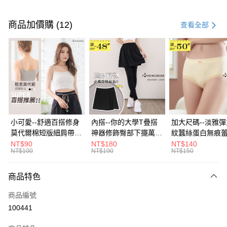
付款方式
信用卡一次付款
商品加價購 (12)
查看全部
超商取貨付款
LINE Pay
Apple Pay
街口支付
悠遊付
小可愛--舒適百搭修身
內搭--你的大學T疊搭
加大尺碼--淡雅
莫代爾棉短版細肩帶素
神器修飾臀部下擺萬用
紋蠶絲蛋白無痕
Google Pay
色背心(白.黑.灰L-2L)-
內搭裙/遮臀裙(黑2L-
角內褲(白.粉.藍.黃
NT$90
NT$180
NT$140
NT$100
NT$190
NT$150
U582眼圈熊中大尺碼
6L)-Q155眼圈熊中大
3L)-L28眼圈熊
全盈+PAY
尺碼
碼
大哥付你分期
商品特色
相關說明
商品編號
【大哥付你分期使用說明】
AFTEE先享後付
1.本服務由台灣大哥大提供，台灣大哥大用戶可立即使用無須另外申請。
100441
2.付款方式選擇「大哥付你分期」，訂單成立後會自動跳轉到大哥付的交易
相關說明
流程，驗證手機門號後，選擇欲分期的期數、繳款截止日，確認付款後即完